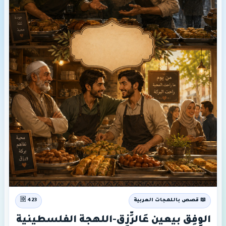
📖 قصص باللهجات العربية
🆔 423