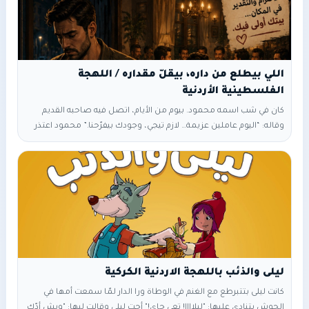
اللي بيطلع من داره، بيقلّ مقداره / اللهجة
الفلسطينية الأردنية
كان في شب اسمه محمود. بيوم من الأيام، اتصل فيه صاحبه القديم
وقاله: “اليوم عاملين عزيمة… لازم تيجي، وجودك بيفرّحنا.” محمود اعتذر
بالبداية لأنه كان مرتاح ببيته وما بيحب يروح كتير عند الناّس،،، بس صاحبه
ضل ينق فوق راسه، لحد ما وافق وراح. أول ما وصل، سلّم على الكل.
قعد لحاله.،،،ولا حدا ناداه يقعد معهم. ولما حطّوا الأكل، بلشوا ياكلوا،
وما حدا حكاله: “تفضل.” ضل مستحي، وقاعد يتطلع
ليلى والذئب باللهجة الاردنية الكركية
كانت ليلى بتتبرطع مع الغنم في الوطاة ورا الدار لمّا سمعت أمها في
الحوش بتنادي عليها: "ليلاااا! تعي جاي!" أجت ليلى وقالت ليها: "ويش أدّك