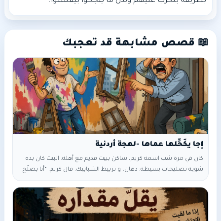
بطريقة بنخرّب عليهم وبدل ما ينجحوا بيفشلوا.
📖 قصص مشابهة قد تعجبك
إجا يكَحِّلها عماها -لهجة أردنية
كان في مرة شب اسمه كريم، ساكن ببيت قديم مع أهله. البيت كان بده
شوية تصليحات بسيطة: دهان، و تزبيط الشبابيك. قال كريم: “أنا بصلّح
البيت لحالي، مش لازم ندفع مصاري لعامل.” أمه حكتله: “يا ابني، اسأل
مجرّب ولا تسأل طبيب… خلي أهل الشغل يشتغلوا.” بس كريم أصرّ
بدوش يجيب عامل وبده يشتغله بإيده. بلّش يدهّن الحيطان، بس اختار
ألوان غريبة وملهاش دخل ببعض. وبالشبابيك حاول