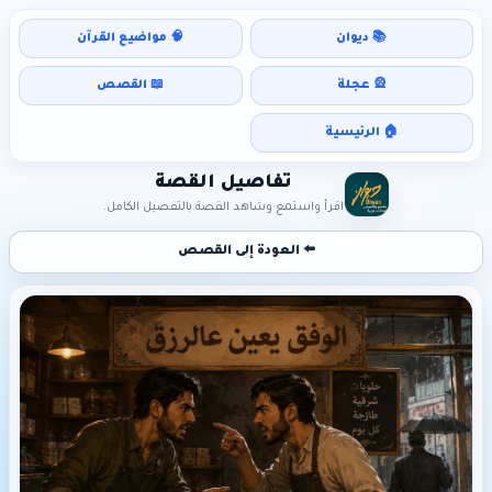
📚 ديوان
🧠 مواضيع القرآن
🎡 عجلة
📖 القصص
🏠 الرئيسية
تفاصيل القصة
اقرأ واستمع وشاهد القصة بالتفصيل الكامل.
⬅️ العودة إلى القصص