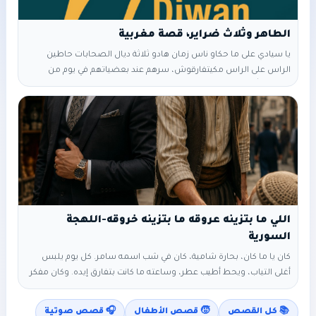
الطاهر وثلاث ضراير، قصة مغربية
يا سيادي على ما حكاو ناس زمان هادو ثلاثة ديال الصحابات حاطين
الراس على الراس مكيتفارقوش، سرهم عند بعضياتهم في يوم من
ايامات الله فاقوا بكري كيف العادة،و مشاو يجمعوا الحطب وصلوا لغابة
بعيدة على القبيلة بقاو غاديين حتى وصلوا الجنان كلوا شجر بغلتها ها
الليمون او الكرموس ها الشهدية و الخوخ ها الرمان، الحاصول العين
كتشهى والقلب كيتمنى. قربوا الجنان
اللي ما بتزينه عروقه ما بتزينه خروقه-اللهجة
السورية
كان يا ما كان، بحارة شامية، كان في شب اسمه سامر. كل يوم يلبس
أغلى التياب، ويحط أطيب عطر، وساعته ما كانت بتفارق إيده. وكان مفكر
إن الناس بتحترمه لأن شكله مرتب وشيك بس كل ما يحكي مع حدا،
بيرفع صوته، وبيتهزء ع العالم، وما بيقول “لو سمحت” ولا “شكراً”، وإذا
📚 كل القصص
🧒 قصص الأطفال
🎧 قصص صوتية