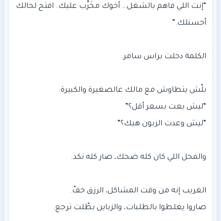
“إنت اللي فاهم بالشغل… أخوك مخَرِّب عليك. افتح لحالك