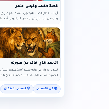
‎أن استخدام الكذب للوصول للهدف هو طريق 
ولايمكن أن ينجح ‎في يوم من الأيام وفي أحد 
إفريقيا، بينما كان أحد الفهود يتجول قرب ضفة 
باحثا عن فريسة يسد بها رمقه، ‎لمح قطي
الغزلان يرعى العشب ع
نفسه وهو ينظر إليها: "ليتني أعرف السباحة، فأع
وأفترس غزالا أملئ به معدتي الخ
يمنةً ويسرةً باحثاً
الأسد الذي خاف من صورته
يُحكى أنه كان في غابةٍ بعيدة أسدٌ عظيم الشأن،
الصوت، شديد الهيبة، تخشاه جميع الحيوانات.
يظنّ أن الخوف هو الطريق الوحيد للطاعة، فكان
كثيرًا، ويحكم سريعًا، ولا يسمع لأحد. وكان في 
📚 كل القصص
🧒 قصص الأطفال
ثعلبٌ ذكي، كثير الملاحظة، يعرف كيف يُخاطب 
فقال للأسد يومًا: — “أيها الملك، أنت قوي، ول
بعض القوة تُطاع، وبعضها تُخيف.” غضب الأس
— “وهل الحكم إلا بالقوة؟” فقال الثعلب: —