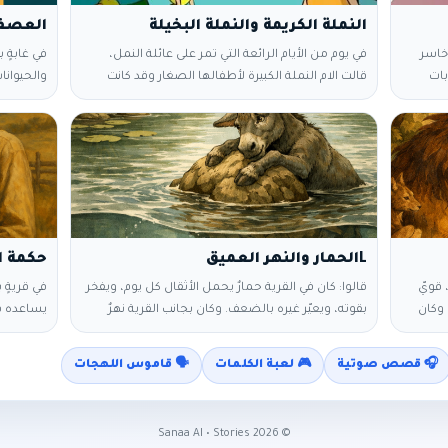
النملة الكريمة والنملة البخيلة
خاسر
في يوم من الأيام الرائعة التي تمر على عائلة النمل،
في غابةٍ ب
غابات
قالت الام النملة الكبيرة لأطفالها الصغار وقد كانت
والحيوانا
النهر
السماء تمطر في ذلك الوقت، قالت لهم هيا الى الداخل
أمّه وإخو
عا من
يا اطفالي الأعزاء فالأمطار تنزل بغزارة والرياح أيضا
الأشجار ا
لى الضفة المقابلة. ‎فقال في
شديدة، ولكن مع هطول الامطار بشكل كبير دخل
للبحث عن 
بر النهر
الماء الى داخل بيت النمل بكمية كبيرة، وأصبح النمل
الطيران، 
اوية." ‎التفت الفهد
الصغير يصيح النجدة، حتى ان الام الكبيرة
العش، فو
العصفور 
Lالحمار والنهر العميق
حكمة ال
 قويّ
قالوا: كان في القرية حمارٌ يحمل الأثقال كل يوم، ويفخر
في قريةٍ 
 وكان
بقوته، ويعيّر غيره بالضعف. وكان بجانب القرية نهرٌ
يساعده في
 يزأر
عميق، هادئ السطح، لا يُسمع له صوت، لكن من
الحصان إل
الغابة
دخله بلا حذر غرق. قال الحمار يومًا ساخرًا: ما هذا النهر؟
للخسارة ا
🎧 قصص صوتية
🎮 لعبة الكلمات
🗣️ قاموس اللهجات
الملوك.
لا هدير له ولا حركة، لو كان خطرًا لأظهر ذلك. فضحكت
خير.” بعد
كن
بعض الحيوانات، وحذّره بعضها، فلم يسمع. دخل
فقال الجي
د وقال:
الحمار النهر، مطمئنًا لقوته، فزلّت قدمه، وكاد يغرق
العجوز: “
Sanaa AI • Stories
2026
©
لولا أن تشبّث بصخرة وبقي حتى أُنقذ. أما السمكة التي
الخيول ال