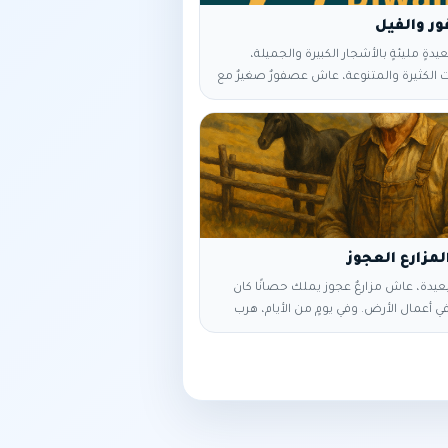
عيدةٍ مليئةٍ بالأشجار الكبيرة والجميلة،
ت الكثيرة والمتنوعة، عاش عصفورٌ صغيرٌ مع
ته في عشٍ صغيرٍ مبنيٍّ على قمم إحدى
لعالية، وفي أحد الأيام ذهب العصفورة للأم
طعامٍ لأبنائها الصغار الذين لا يستطيعون
وأثناء غيابها عن العش هبت ريحٌ شديدةٌ هزت
قع العصفور الصغير على الأرض. لم يكن
الصغير قد تعلم
مزارع العجوز
بعيدة، عاش مزارعٌ عجوز يملك حصانًا كان
 أعمال الأرض. وفي يومٍ من الأيام، هرب
ى الجبال، فجاء الجيران يواسونه قائلين: “يا
لكبيرة!” ابتسم العجوز وقال بهدوء: “ربما…
 أيام عاد الحصان ومعه مجموعة خيول برية،
ران بدهشة: “يا للحظ العظيم!” فأجاب
ربما… خير.” حاول ابن المزارع ترويض أحد
برية، فسقط وانكسرت ساقه. جاء الجيران