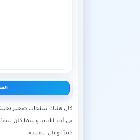
العر
‎في أحد الأيام، وبينما كان يب