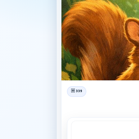
🆔 339