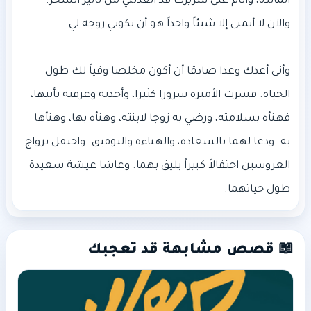
المائدة، وأنام على سريرك قد أنقذتني من تأثير السحر.
وأنى أعدك وعدا صادقا أن أكون مخلصا وفياً لك طول
الحياة. فسرت الأميرة سرورا كثيرا، وأخذته وعرفته بأبيها،
فهنأه بسلامته، ورضي به زوجا لابنته، وهنأه بها، وهنأها
به. ودعا لهما بالسعادة، والهناءة والتوفيق. واحتفل بزواج
العروسين احتفالاً كبيراً يليق بهما. وعاشا عيشة سعيدة
طول حياتهما.
📖 قصص مشابهة قد تعجبك