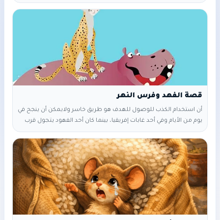
إثرها أن يعلمه درساً في التأني والتحكم في الغضب، فأحضر له كيساً
مملوءاً بالمسامير ووضعه أمامه قائلاً: يا بُنيّ أريد منك أن تدق مسماراً
في سياج حديقتنا الخشبي كلما شعرت بالغضب من شخص أو موقف ما
أو
‎أن استخدام الكذب للوصول للهدف هو طريق خاسر ولايمكن أن ينجح ‎في
يوم من الأيام وفي أحد غابات إفريقيا، بينما كان أحد الفهود يتجول قرب
ضفة النهر باحثا عن فريسة يسد بها رمقه، ‎لمح قطيعا من الغزلان يرعى
العشب على الضفة المقابلة. ‎فقال في نفسه وهو ينظر إليها: "ليتني أعرف
السباحة، فأعبر النهر وأفترس غزالا أملئ به معدتي الخاوية." ‎التفت الفهد
يمنةً ويسرةً باحثاً