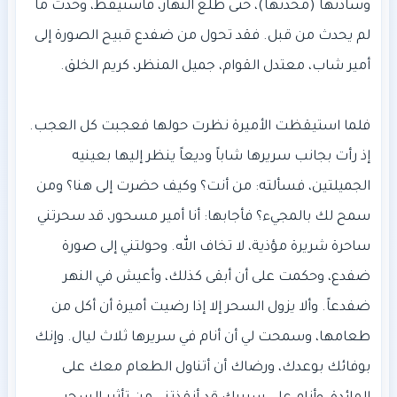
وسادتها (مخدتها)، حتى طلع النهار، فاستيقظ، وحدث ما
لم يحدث من قبل. فقد تحول من ضفدع قبيح الصورة إلى
فلما استيقظت الأميرة نظرت حولها فعجبت كل العجب.
إذ رأت بجانب سريرها شاباً وديعاً ينظر إليها بعينيه
الجميلتين، فسألته: من أنت؟ وكيف حضرت إلى هنا؟ ومن
سمح لك بالمجيء؟ فأجابها: أنا أمير مسحور، قد سحرتني
ساحرة شريرة مؤذية، لا تخاف الله. وحولتني إلى صورة
ضفدع، وحكمت على أن أبقى كذلك، وأعيش في النهر
ضفدعاً. وألا يزول السحر إلا إذا رضيت أميرة أن أكل من
طعامها، وسمحت لي أن أنام في سريرها ثلاث ليال. وإنك
بوفائك بوعدك، ورضاك أن أتناول الطعام معك على