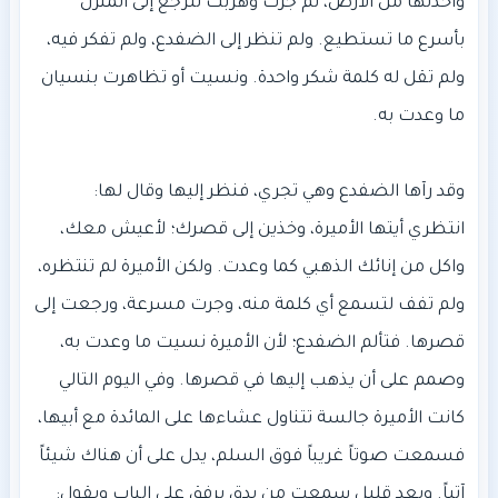
وأخذتها من الأرض، ثم جرت وهربت لترجع إلى المنزل
بأسرع ما تستطيع. ولم تنظر إلى الضفدع، ولم تفكر فيه،
ولم تقل له كلمة شكر واحدة. ونسيت أو تظاهرت بنسيان
وقد رآها الضفدع وهي تجري، فنظر إليها وقال لها:
انتظري أيتها الأميرة، وخذين إلى قصرك؛ لأعيش معك،
واكل من إنائك الذهبي كما وعدت. ولكن الأميرة لم تنتظره،
ولم تفف لتسمع أي كلمة منه، وجرت مسرعة، ورجعت إلى
قصرها. فتألم الضفدع؛ لأن الأميرة نسيت ما وعدت به،
وصمم على أن يذهب إليها في قصرها. وفي اليوم التالي
كانت الأميرة جالسة تتناول عشاءها على المائدة مع أبيها،
فسمعت صوتاً غريباً فوق السلم، يدل على أن هناك شيئاً
آتياً. وبعد قليل سمعت من يدق برفق على الباب ويقول: