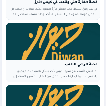
في بيتٍ ريفيٍّ بسيط، كانت تعيش فأرةٌ صغيرة ذكيّة، اعتادت أن تبحث كل
ليلة عن قوتها بهدوء حتى لا يشعر بها أحد. وذات مساء، شمّت رائحة
الأرزّ الزكيّة، فتتبعت الأثر حتى وصلت إلى كيسٍ كبيرٍ مليء بالأرز. قالت
الفأرة بسعادة: “يا له من كنز! سأعيش أيامًا من دون جوع!” قفزت إلى
داخل الكيس، وبدأت تأكل بفرحٍ ونهم. مرّ الوقت… وأكلت أكثر… وأكثر… حتى
امتلأ بطنها وثقل جسدها. حين
قصة الراعي التلميذ
لما انتهى الأستاذ من شرح الدرس ، أخذ يسأل تلاميذه ، فلم يجيبوا ،
ولكنهم سمعوا الإجابة الصحيحة تأتي من الشارع . فأسرع الأستاذ إلى
النافذة ، فرأى راعيا يتطلع إليه ، فقال الأستاذ للراعي : أأنت الذي أجبت عن
سؤالي ؟ قال الراعي : نعم يا سيدي . قال الأستاذ : وأين تعلمت ؟ قال
الراعي : هنا يا سيدي ،