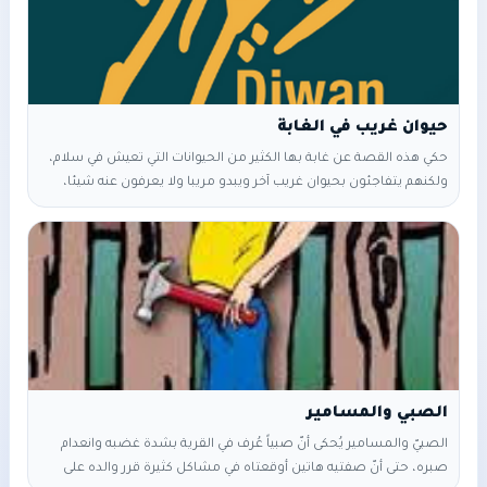
حيوان غريب في الغابة
حكي هذه القصة عن غابة بها الكثير من الحيوانات التي تعيش في سلام،
ولكنهم يتفاجئون بحيوان غريب آخر ويبدو مريبا ولا يعرفون عنه شيئا،
فماذا حدث يا ترى وما هي التفاصيل؟ هذا ما سوف نعرفه في القصة
بالأسفل. في غابة بعيدة، كانت تعيش حيوانات متنوعة من الحيوانات
البرية، من الأسود والنمور والفهود والزرافات والفيلة والحمير الوحشية
والأرانب والطيور والثعالب والضفادع. كانت الغابة
الصبي والمسامير
‎الصبيّ والمسامير يُحكى أنّ صبياً عُرف في القرية بشدة غضبه وانعدام
صبره، حتى أنّ صفتيه هاتين أوقعتاه في مشاكل كثيرة قرر والده على