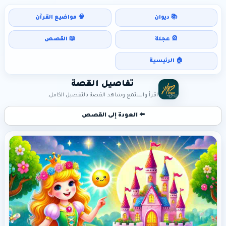
📚 ديوان
🧠 مواضيع القرآن
🎡 عجلة
📖 القصص
🏠 الرئيسية
تفاصيل القصة
اقرأ واستمع وشاهد القصة بالتفصيل الكامل.
⬅️ العودة إلى القصص