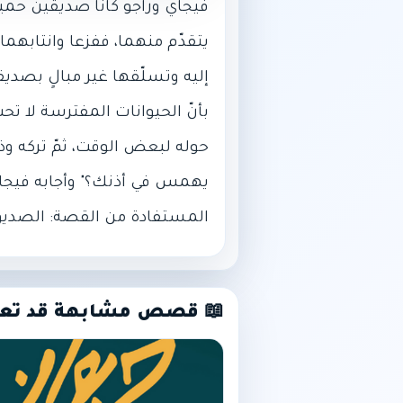
فيجاي وراجو كانا صديقين حميمين
يتقدّم منهما، ففزعا وانتابهما
إليه وتسلّقها غير مبالٍ بصديقه
بأنّ الحيوانات المفترسة لا تحب
حوله لبعض الوقت، ثمّ تركه وذ
يهمس في أذنك؟" وأجابه فيجاي:
المستفادة من القصة: الصديق
📖 قصص مشابهة قد تع