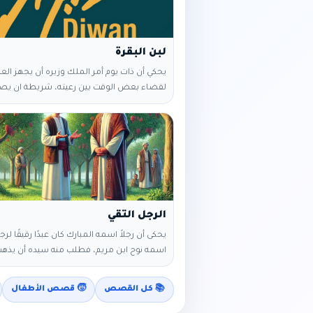
لبن البقرة
يحكي أن ذات يوم أمر الملك وزيره أن يجهز الع
لقضاء بعض الوقت بين رعيته، شريطة ان يص
الوزير في هذا الوقت من دون حراسة أو جنود، 
جهز الوزير لنفسه وللملك ثياباً غير ثياب الحكم 
يعرفها الناس، وأخبر الملك بأنه علي استعداد ل
خرج الملك مع الوزير في طريقهما في ساعة م
النهار، حتي وصلا الي رجل
الرجل التقي
يحكى أن رجلاً اسمه المبارك كان عبدًا رقيقًا لر
اسمه نوح ابن مريم، فطلب منه سيده أن يذه
ليحرس البساتين التي يملكها فذهب. وبعد عد
ذهب نوح ليتفقد أحوال البساتين ومعه مجمو
📚 كل القصص
🧒 قصص الأطفال
أصحابه. فقال للمبارك: ائتني برمان حلو وعنب 
فقطف له رمانات ثم قدمها إليهم، فإذا هي ح