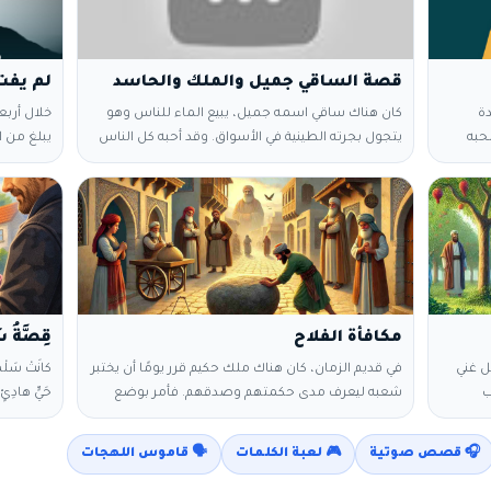
قصة الساقي جميل والملك والحاسد
لم يفت 
دة
كان هناك ساقي اسمه جميل، يبيع الماء للناس وهو
خلال أربع
حبه
يتجول بجرته الطينية في الأسواق. وقد أحبه كل الناس
وبالفعل
لحسن خلقه ولنظافته. ذات يوم سمع الملك بهذا
التي
الساقي فقال لوزيره : اذهب و أحضر لي جميل الساقي.
ولم يكن 
لخروج .
ذهب الوزير ليبحث عنه في الأسواق إلى أن وجده وأتى به
مهترئة. في
بكرة من
الملك قال الملك لجميل : من اليوم فصاعدا لا عمل
ليحدث تغيي
لك خارج هذا القصر
ويستطيع ت
ذهب إليه
مكافأة الفلاح
جل غني
في قديم الزمان، كان هناك ملك حكيم قرر يومًا أن يختبر
‎كانَتْ سَلْمَ
ب
شعبه ليعرف مدى حكمتهم وصدقهم. فأمر بوضع
حَيٍّ هادِئٍ.
ة شهور
حجر كبير وسط الطريق الرئيسي المؤدي إلى القرية
عة من
وأخفى نفسه ليراقب رد فعل الناس. مرّ رجل ثري على
سَلْمَى مِنَ
🎧 قصص صوتية
🎮 لعبة الكلمات
🗣️ قاموس اللهجات
حلو،
الطريق، وعندما رأى الحجر، تذمر وقال: "كيف لم يزيلوا
فَجْأَةً، وَ
امضة
هذا الحجر من الطريق؟! أين العمال والمسؤولين؟".