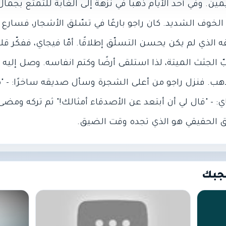
. وفي أحد الأيام ذهبا في نزهة إلى الغابة للتمتّع بجمال ال
 الخوف الشديد. كان راجو بارعًا في تسّلق الأشجار، فسارع
 الذي لم يكن يحسن التسلّق إطلاقًا. أمّا فيجاي، ففكّر قليل
ّ الجثث الميتة، لذا استلقى أرضًا وكتم انفاسه. وصل إليه ا
هب. فنزل راجو من أعلى الشجرة وسأل صديقه ساخرًا: - "ما
 - "قال لي أن أبتعد عن الأصدقاء أمثالك!" ثم تركه ومضى
 الحقيقي هو الذي تجده وقت الضيق.
جبك