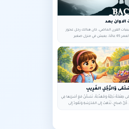
الاوان بعد
ينيات القرن الماضي، كان هنالك رجل عجوز
يبلغ من العمر 65 عامًا، يعيش في منزل صغير
ويتقاضى مبلغًا قدره 99 دولارًا من صندوق المعونة.
يملك سوى منزله المتواضع وسيارة قديمة
 أحد الأيام اتَّخذ قراره بأنّ الوقت قد حان
رًا في حياته، فبدأ يُفكّر فيما يمتلكه
قديمه للآخرين لينتفعوا به. وكان أوّل ما
ى طِفْلَةً ذَكِيَّةً وَمُهَذَّبَةً، تَسْكُنُ مَعَ أُسْرَتِها فِي
 كُلَّ صَباحٍ، تَذْهَبُ إِلى المَدْرَسَةِ وَتَعُودُ إِلى
البَيْتِ فِي الوَقْتِ المُحَدَّدِ. ‎فِي يَوْمٍ مِنَ الأَيّامِ، خَرَجَتْ
 المَدْرَسَةِ، وَهِيَ تَسيرُ فِي الطَّريقِ كَعادَتِها.
قَفَ أَمامَها رَجُلٌ غَريبٌ، وَقالَ لَها بِصَوْتٍ
لَطيفٍ: «تَعالَي يا صَغيرَتي، لَدَيَّ حَلْوَى لَذيذَةٌ لَكِ». ‎تَذَكَّرَتْ