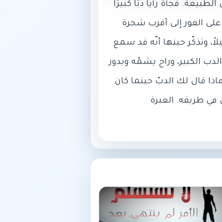
طبيعة. فجأة رأيا دبًا كبيرًا
 على الفور إلى أقرب شجرة
اً، وتذكّر حينها أنّه قد سمع
لدب الكبير، وراح يشمّه ويدور
ذا قال لك الدبّ حينما كان
 في طريقه. العبرة