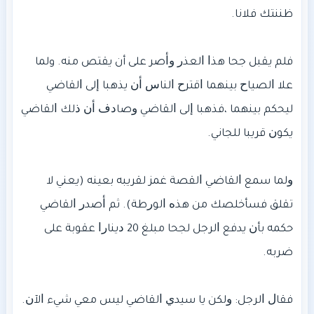
ﻓﻠﻢ ﻳﻘﺒﻞ ﺟﺤﺎ ﻫﺬﺍ ﺍﻟﻌﺬﺭ ﻭﺃﺻﺮ ﻋﻠﻰ أن يقتص منه. وﻟﻤﺎ
ﻋﻼ ﺍﻟﺼﻴﺎﺡ ﺑﻴﻨﻬﻤﺎ ﺍﻗﺘﺮﺡ ﺍﻟﻨﺎﺱ ﺃﻥ ﻳﺬﻫﺒﺎ ﺇﻟﻰ ﺍﻟﻘﺎﺿﻲ
ﻟﻴﺤﻜﻢ ﺑﻴﻨﻬﻤﺎ ،ﻓﺬﻫﺒﺎ ﺇﻟﻰ ﺍﻟﻘﺎﺿﻲ ﻭﺻﺎﺩﻑ ﺃﻥ ﺫﻟﻚ ﺍﻟﻘﺎﺿﻲ
ﻭﻟﻤﺎ ﺳﻤﻊ ﺍﻟﻘﺎﺿﻲ ﺍﻟﻘﺼﺔ ﻏﻤﺰ ﻟﻘﺮﻳﺒﻪ ﺑﻌﻴﻨﻪ (ﻳﻌﻨﻲ ﻻ
ﺗﻘﻠﻖ ﻓﺴﺄﺧﻠﺼﻚ ﻣﻦ ﻫﺬﻩ ﺍﻟﻮﺭﻃﺔ). ﺛﻢ ﺃﺻﺪﺭ ﺍﻟﻘﺎﺿﻲ
ﺣﻜﻤﻪ ﺑﺄﻥ ﻳﺪﻓﻊ ﺍﻟﺮﺟﻞ ﻟﺠﺤﺎ ﻣﺒﻠﻎ 20 ﺩﻳﻨﺎﺭﺍ ﻋﻘﻮﺑﺔ ﻋﻠﻰ
ﻓﻘﺎﻝ ﺍﻟﺮﺟﻞ: ﻭﻟﻜﻦ ﻳﺎ ﺳﻴﺪﻱ ﺍﻟﻘﺎﺿﻲ ﻟﻴﺲ ﻣﻌﻲ شيء ﺍﻵﻥ.