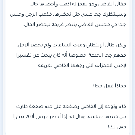
ﻓﻘﺎﻝ ﺍﻟﻘﺎﺿﻲ ﻭﻫﻮ ﻳﻐﻤﺰ ﻟﻪ اﺫﻫﺐ ﻭﺍﺣﻀﺮﻫﺎ ﺣﺎﻻ،
وﺳﻴﻨﺘﻈﺮﻙ ﺟﺤﺎ ﻋﻨﺪﻱ ﺣﺘﻰ ﺗﺤﻀﺮﻫﺎ، ﻓﺬﻫﺐ ﺍﻟﺮﺟﻞ ﻭﺟﻠﺲ
ﻭﻟﻜﻦ ﻃﺎﻝ ﺍﻹﻧﺘﻈﺎﺭ، وﻣﺮﺕ ﺍﻟﺴﺎﻋﺎﺕ ﻭﻟﻢ ﻳﺤﻀﺮ ﺍﻟﺮﺟﻞ،
ففهم ﺟﺤﺎ ﺍﻟﺨﺪﻋﺔ، خصوﺻﺎ ﺃﻧﻪ ﻛﺎﻥ ﻳﺒﺤﺚ ﻋﻦ ﺗﻔﺴﻴﺮﺍ
ﻗﺎﻡ ﻭﺗﻮﺟﻪ ﺇﻟﻰ ﺍﻟﻘﺎﺿﻲ ﻭﺻﻔﻌﻪ ﻋﻠﻰ ﺧﺪﻩ ﺻﻔﻌﺔ طارت
من شدتها ﻋﻤﺎﻣﺘﻪ، وﻗﺎﻝ ﻟﻪ: ﺇﺫﺍ ﺃﺣﻀﺮ ﻏﺮﻳﻤﻲ ﺃﻟـ20 ﺩﻳﻨﺎﺭﺍ
ﻓﻬﻲ ﻟﻚ!