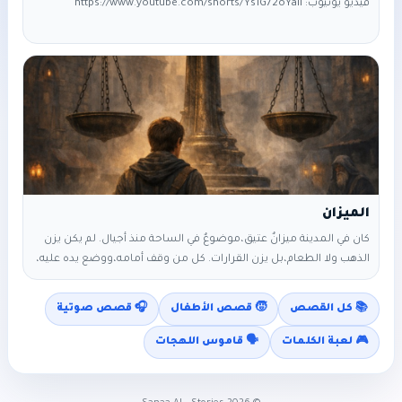
فيديو يوتيوب: https://www.youtube.com/shorts/Ys1G72oYaiI
كان في المدينة ميزانٌ عتيق، موضوعٌ في الساحة منذ أجيال. لم يكن يزن
الذهب ولا الطعام، بل يزن القرارات. كل من وقف أمامه، ووضع يده عليه،
شعر بثقلٍ لا يُرى. كان الناس يأتون إليه قبل القرارات الكبيرة: زواج، سفر،
خيانة، أو صمت. الغريب أن الميزان لم يتحرك أبدًا. قالوا: «إنه معطّل». لكن
📚 كل القصص
🧒 قصص الأطفال
🎧 قصص صوتية
الحكماء كانوا يقولون: «بل يعمل… في الداخل». جاءه شاب يومًا، يحمل
قلبًا مترددًا. قال: «أريد أن أعرف أي طريق أختار». وضع يده على الميزان،
🎮 لعبة الكلمات
🗣️ قاموس اللهجات
فشعر بثقلٍ شديد. قال بقلق: «لماذا أشعر بهذا؟» أجابه شيخ