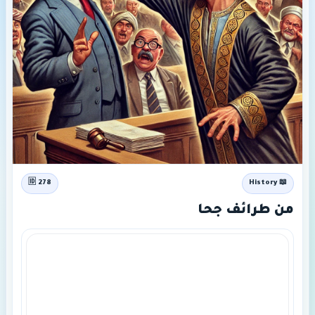
🆔 278
📖 History
من طرائف جحا