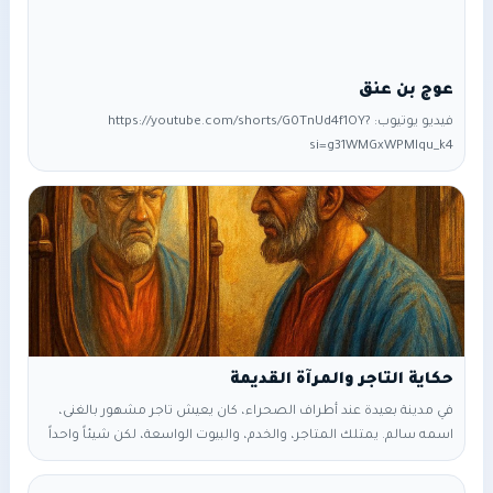
عوج بن عنق
فيديو يوتيوب: https://youtube.com/shorts/G0TnUd4f1OY?
si=g31WMGxWPMlqu_k4
حكاية التاجر والمرآة القديمة
في مدينة بعيدة عند أطراف الصحراء، كان يعيش تاجر مشهور بالغنى،
اسمه سالم. يمتلك المتاجر، والخدم، والبيوت الواسعة، لكن شيئاً واحداً
كان ينقصه: كان قلبه دائمَ التذمّر، لا يرى نعمةً ولا يشكر، ولا يسمع
نصيحةً ولا يعتبر. كان سالم يلوم الدنيا على كل شيء؛ إن خسر صفقة قال: