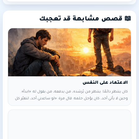
📖 قصص مشابهة قد تعجبك
كان ينتظر دائمًا. ينتظر من يُرشده، من يدفعه، من يقول له: «ابدأ».
وحين لا يأتي أحد، كان يؤجل حلمه. قال مرة: «لو ساعدني أحد، لتغيّر كل
شيء». وذات يوم… لم يأتِ أحد فعلًا. لا نصيحة، لا دعم، لا يد ممدودة.
جلس طويلًا، ثم وقف. أخطأ، وتعثّر، وسقط. ثم نهض وحده. تعلّم،
وجرّب، وبنى خطوةً خطوة. وحين نجح، قالوا له: «محظوظ».