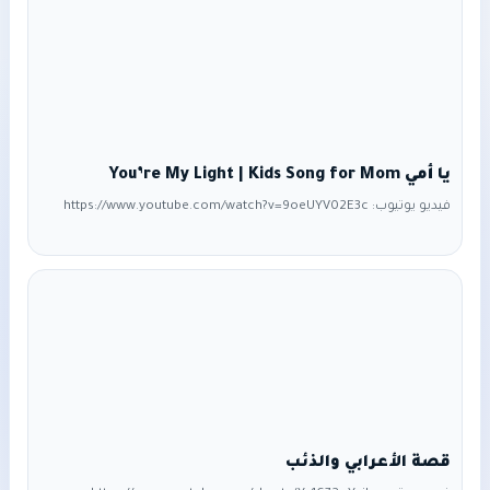
“الحظ سيء”، وإن تأخر عليه خادم قال: “الناس تغيّرت”، وإن مرض أحد
أولاده قال: “الحياة ظالمة”. وكان حوله فقراء
يا أمي You’re My Light | Kids Song for Mom
فيديو يوتيوب: https://www.youtube.com/watch?v=9oeUYV02E3c
قصة الأعرابي والذئب