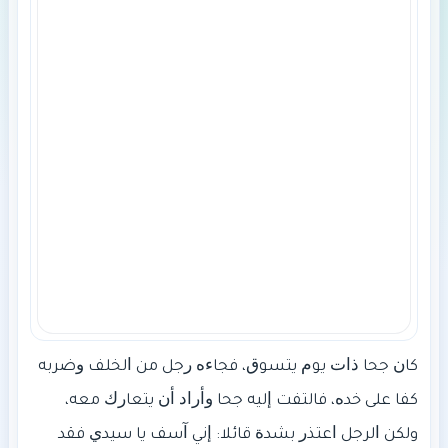
ﻛﺎﻥ ﺟﺤﺎ ﺫﺍﺕ ﻳﻮﻡ ﻳﺘﺴﻮﻕ، فجاﺀﻩ ﺭﺟﻞ ﻣﻦ ﺍﻟﺨﻠﻒ ﻭﺿﺮﺑﻪ
ﻛﻔﺎ ﻋﻠﻰ ﺧﺪﻩ، فاﻟﺘﻔﺖ ﺇﻟﻴﻪ ﺟﺤﺎ ﻭﺃﺭﺍﺩ ﺃﻥ ﻳﺘﻌﺎﺭﻙ ﻣﻌﻪ،
وﻟﻜﻦ ﺍﻟﺮﺟﻞ ﺍﻋﺘﺬﺭ ﺑﺸﺪﺓ ﻗﺎﺋﻼ: ﺇﻧﻲ ﺁﺳﻒ ﻳﺎ ﺳﻴﺪﻱ ﻓﻘﺪ