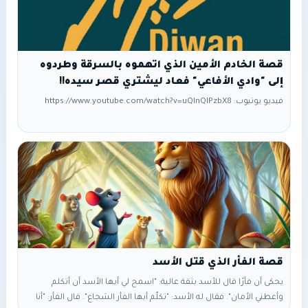
قصة الخادم الأمين الذي اتهموه بالسرقة وطردوه
إلى "وادي الأفاعي" فعاد ليشتري قصر سيده!!
فيديو يوتيوب: https://www.youtube.com/watch?v=uQInQlPzbX8
قصة الفأر الذي قتل الأسد
يحكى أن فأرًا قال للأسد بثقة عالية: "اسمح لي أيها الأسد أن أتكلم
وأعطني الأمان". فقال له الأسد: "تكلّم أيها الفأر الشجاع". قال الفأر: "أنا