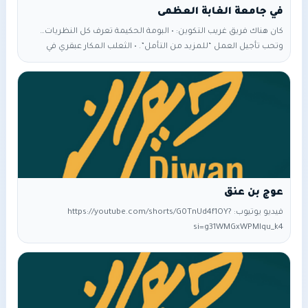
في جامعة الغابة العظمى
كان هناك فريق غريب التكوين: • البومة الحكيمة تعرف كل النظريات…
وتحب تأجيل العمل “للمزيد من التأمل”. • الثعلب المكار عبقري في
الكلام، محترف في سرقة الفكرة قبل ما تجف. • الضبع العجوز يحضر كل
اجتماع، ويضحك أكثر مما يعمل. وسط هذا السيرك الأكاديمي، كان
الذئب صاحب أفكار خطيرة. لم يكن يحلم فقط، كان يشرح، يختبر، ويبني
نماذج تنافس أحدث تقنيات الغابة. سنوات مرت… وأفكار الذئب تُناقَش،
تُعاد صياغتها، لكن لا تُنفَّذ. كلما اقترب إنجاز، ظهر الثعلب بابتسامة:
“نضيف
عوج بن عنق
فيديو يوتيوب: https://youtube.com/shorts/G0TnUd4f1OY?
si=g31WMGxWPMlqu_k4