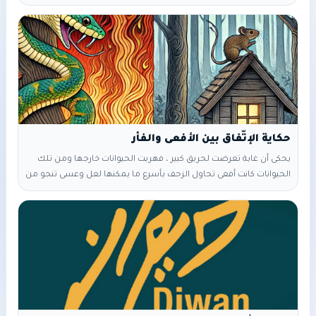
أستطيع أن أقتلك في غضون شهر". ضحك الأسد باستهزاء، وقال له:
"أأنت أيها الفأر؟" قال الفأر: "نعم... فقط أمهلني شهرًا واحدًا". قال الأسد:
"موافق، ولكن بعد شهر سوف أقتلك إن لم تقتلني". مرّت الأيام… في
الأسبوع الأول ضحك الأسد، لكنه كان يرى في
حكاية الإتّفاق بين الأفعى والفأر
يحكى أن غابة تعرضت لحريق كبير ، فهربت الحيوانات خارجها ومن تلك
الحيوانات كانت أفعى تحاول الزحف بأسرع ما يمكنها لعل وعسى تنجو من
النار، وأثناء هروبها وحال خروجها من الغابة مرهقة مصابة بالعطش
نظرت فوجدت فأراً. في تلك اللحظة خشي الفأر على نفسه منها ، فأراد
الهرب فنادته وقالت : " لا تهرب أيها الفأر ، فإنني نجوت الآن ولن