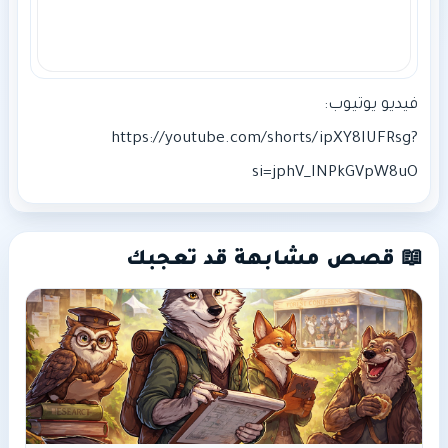
فيديو يوتيوب:
https://youtube.com/shorts/ipXY8IUFRsg?
si=jphV_INPkGVpW8uO
📖 قصص مشابهة قد تعجبك