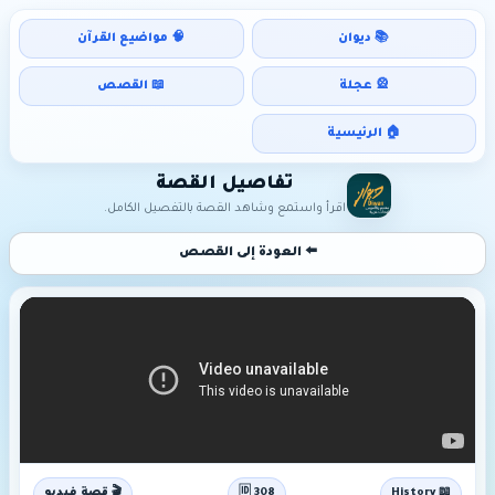
📚 ديوان
🧠 مواضيع القرآن
🎡 عجلة
📖 القصص
🏠 الرئيسية
تفاصيل القصة
اقرأ واستمع وشاهد القصة بالتفصيل الكامل.
⬅️ العودة إلى القصص
📖 History
🆔 308
🎬 قصة فيديو