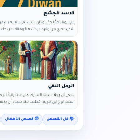
الاسد الجشع
كان يومًا حارًّا جدًا، وكان الأسد في الغابة يشع
شديد. خرج من وكره وبحث هنا وهناك عن طعا
به جوعه. فلم يجد سوى أرنب صغير… قبض عليه
مع نفسه قائلاً: - "هذا الأرنب لن يملأ معدتي". 
حينها لمح غزالاً مرّ على مقربة منه، فأصابه ا
وفكّر مجدّدًا: - "بدلا من هذا الأرنب النحيل، 
بالغزال وأتناول
الرجل التقي
يحكى أن رجلاً اسمه المبارك كان عبدًا رقيقًا لر
اسمه نوح ابن مريم، فطلب منه سيده أن يذه
ليحرس البساتين التي يملكها فذهب. وبعد عد
ذهب نوح ليتفقد أحوال البساتين ومعه مجمو
📚 كل القصص
🧒 قصص الأطفال
أصحابه. فقال للمبارك: ائتني برمان حلو وعنب 
فقطف له رمانات ثم قدمها إليهم، فإذا هي ح
وكذلك العنب. فقال له نوح: يا مبارك ألا تعرف 