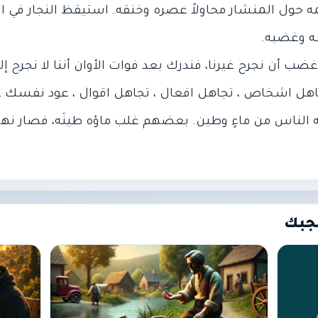
 حول المنشار محاولاً عصره وخنقه. استيقظ النجار في ال
غضب أن نجرح غيرنا، فندرك بعد فوات الأوان أننا لا نجرح إلا 
جاهل اشخاص ، تجاهل افعال ، تجاهل اقوال ، عود نفسك 
 الناس من ماءٍ وطين. بعضهم غلب ماؤه طينَه، فصار نهر
جبك