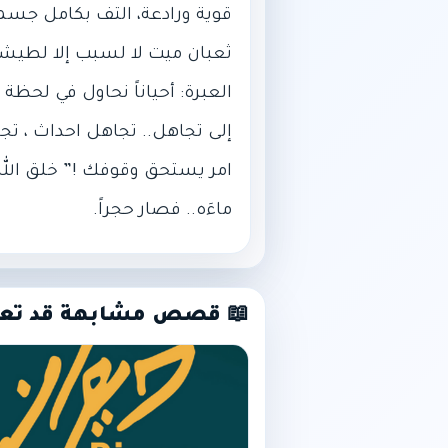
قوية ورادعة، التف بكامل جسمه
العبرة: أحياناً نحاول في لحظة 
إلى تجاهل.. تجاهل احداث ، ت
امر يستحق وقوفك !” خلق الله
ماءَه.. فصار حجراً.
📖 قصص مشابهة قد تع