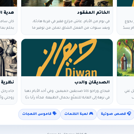
الخاتم المفقود
هدية ال
ر بجوع
في يوم من الأيام، عاش مزارع فقير في قرية هادئة،
كان سامر 
م يسدّ
وبعد سنوات من العمل الشاق تمكن من توفير ما
يحلم بما ق
، وفكّر
يكفي لشراء خاتم بسيط كهدية لابنته بمناسبة زفافها.
يعيشها الآ
وفي
لم يكن الخاتم باهظ الثمن، لكنه كان رمزًا لحبه وتعبه
وحده في 
لجشع،
وأحلامه بسعادتها. في مساء أحد الأيام، بينما كان
مشغولًا ب
سأمسك
يسير على ضفاف النهر في طريقه إلى المنزل، انزلق
هل تعرف م
الخاتم من جيبه وسقط في الماء. بحث
«الوقت، أ
الوقت… ل
اللحظة
الصديقان والدب
نظرية ج
جل غني
فيجاي وراجو كانا صديقين حميمين. وفي أحد الأيام ذهبا
جاء رجل إ
ب
في نزهة إلى الغابة للتمتّع بجمال الطبيعة. فجأة رأيا دبًا
زوجتي وأ
ة شهور
كبيرًا يتقدّم منهما، ففزعا وانتابهما الخوف الشديد. كان
ماذا أفعل
عة من
راجو بارعًا في تسّلق الأشجار، فسارع على الفور إلى أقرب
معكم في ا
🎧 قصص صوتية
🎮 لعبة الكلمات
🗣️ قاموس اللهجات
حلو،
شجرة إليه وتسلّقها غير مبالٍ بصديقه الذي لم يكن
يومين وقال
امضة
يحسن التسلّق إطلاقًا. أمّا فيجاي، ففكّر قليلاً، وتذكّر
"اشترِ خر
الحلو من
حينها أنّه قد سمع بأنّ الحيوانات
يومين." ع