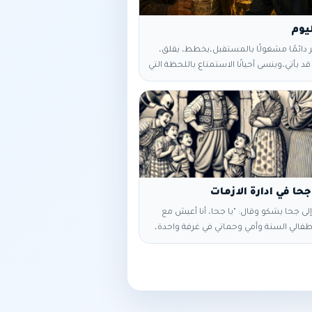
يوم
دائمًا مشغولًا بالمستقبل، يخطط، يقلق،
د يأتي، وينسى أحيانًا الاستمتاع باللحظة التي
ن. في يومٍ من الأيام، زار جدّه، الذي كان يقيم
بيت صغير. جلس سامر بجانبه، يتصفح هاتفه،
أعماله. نظر إليه الجد وقال بهدوء: «سامر،
ا أغلى شيء أملكه الآن؟» قال سامر:
ليس كذلك؟» ابتسم الجد، وقال: «نعم،
كن ليس كل الوقت. أغلى لحظة هي هذه
حا في ادارة الازمات
لى جحا يشكو وقال: "يا جحا، أنا أعيش مع
طفالي الستة وأمي وحماتي في غرفة واحدة،
؟" قال له جحا: "اذهب واشترِ حمارًا وأسكنه
لغرفة، وتعال بعد يومين." عاد الرجل بعد
: "يا جحا، الأمر ازداد سوءًا!" فقال له جحا:
وفًا وضعه معكم في الغرفة، وتعال بعد
اد الرجل ووجهه شاحب: "الأمر لا يُحتمل!"