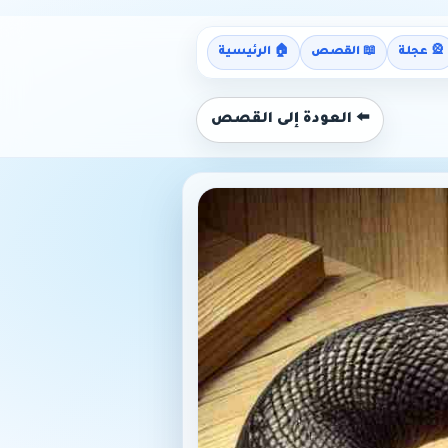
🎡 عجلة
📖 القصص
🏠 الرئيسية
⬅️ العودة إلى القصص