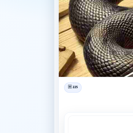
🆔 225