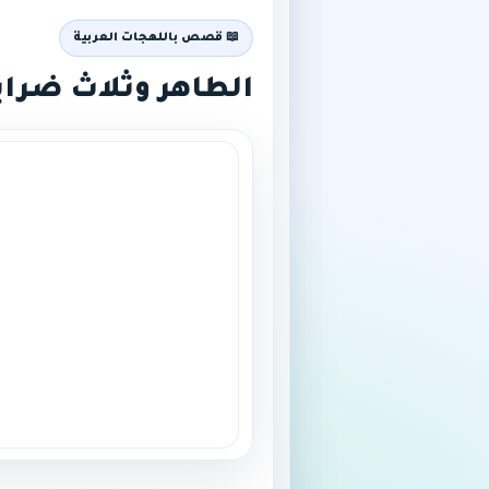
📖 قصص باللهجات العربية
الطاهر وثلاث ضراي