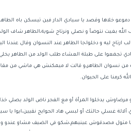
عو خلاها وقصد يا سيادي الدار فين تيسكن باه الطاهر،
الله بغيت نتوضأ و نصلي ونرتاح شوية،الطاهر شاف الولد
الب ارتاح ليه و دخلوا،جا الطاهر عند النسوان وقال عندنا
ادي تجمعوا على طبلة العشاء طلب الولد من الطاهر يخلي ا
ن نسوان الطاهر،و قالت لا ميمكنش هي ماشي من مقامن
 مرضاوش يدخلوا المرأة أو مع الفجر ناض الولد يصلي خذا 
 آلالة غسلي حالتك أو لبسي هاد الحوايج نقيين،ايوا يا 
سها متول مصدقوش عينيهم،شكو في الضيف مشاو عندو وقال