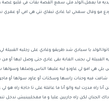
ديه ما يعمل،الولد ملي سمع القصة بقات في قلبو غصة و
دع مو وقال سمحي ليا غادي تبقاي نتي هي امي أو عمري ن
عاتوا،الولد يا سيادي شد طريقو وغادي على رجليه القبيلة 
يه القبيلة لي بجنب الغابة بقى غادي حتى وصل ليها أو م
بلي هي امو لي عاودو ليه عليها الناس،وصلها وسولها س
ها شافت فيه وحنات راسها وسكتات أو عاود سولها أو ما
أنا راه مدرت ليه والو أنا ما عاقلة على تا حاجة راه هو لي
اك الجنان لكن راه جاريين عليا و ما ممخليينيش ندخل ت