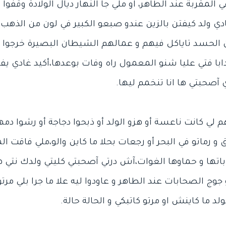
المقربة عند الطاهر، او ملي جا النهار ديال الولادة وقفو
دي ولد كيفتن بالزين عندو صبعو الكبير في لون من الذهب
،كان الحسد تاياكل فيهم و عمالهم الشيطان البصيرة خرجو
دابا فتي عليا شنو المعمول راه وفات بوعدها،أكيد غادي يفض
لي كانت ناعسة أو هزو الولد أو ذبحوا دجاجة أو رشوا دمها
و رماتو في البحر أو رجعات بحلا ما كاين والو،ملي فاقت ال
اتها و حماوها الغوات،آش درتي آصحبتي كليتي ولدك نتي ه
ج الصحابات عند الطاهر و عاودوا ليه علا ما جرا بلي مرتو