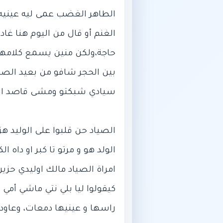
الطاهر الغضب عمى ليه عينيه و
الغنم أو قال من اليوم هنا غ
حاجة،ولكن منين يسمع كلامها،
بين الحجر شافو من بعيد الصي
الصياد حن قلبوا على الوليد هز
الولد هو و مرتو تا كبر او داه
امراة الصياد مالك اوليدي حزين
كيقولوا ليا بلي نتي ماشي أمي
راسها و عينيها دمعات، وعاودات