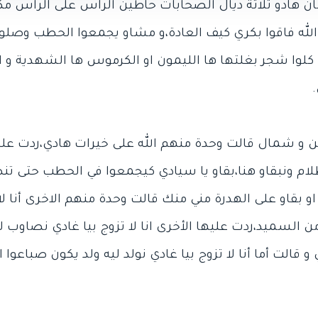
ان هادو ثلاثة ديال الصحابات حاطين الراس على الراس 
لله فاقوا بكري كيف العادة،و مشاو يجمعوا الحطب وصلوا 
 كلوا شجر بغلتها ها الليمون او الكرموس ها الشهدية و ا
ين و شمال قالت وحدة منهم الله على خيرات هادي،ردت علي
ام ونبقاو هنا،بقاو يا سيادي كيجمعوا في الحطب حتى تنص
 او بقاو على الهدرة مني منك قالت وحدة منهم الاخرى أنا لا
السميد،ردت عليها الأخرى انا لا تزوج بيا غادي نصاوب لي
قالت أما أنا لا تزوج بيا غادي نولد ليه ولد يكون صباعوا ا