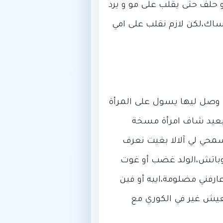
 حلف حتى يقلب على مو و يرد
ساك،لكن لازم نقلب على امي
لي وصل ليها يسول على المرأة
ن بعيد شاف امرأة مسخة
محي لي آلالا بغيت نعرف
جوباتش،الولد غضب أو غوت
 عارفني مضلومة،اييه أو فين
نعيش غير في الكوري مع