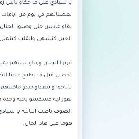
يا سيادي على ما حكاو ناس زم
بعضياتهم في يوم من ايامات ا
بقاو غاديين حتى وصلوا الجنان
قربوا الجنان ورماو عينيهم يم
تحطبي قبل ما يطيح علينا الظل
يرتاحوا و يتغداو،جبدو ماكلتهم
نفور ليه كسكسو بحبة وحدة من 
الصوف،ناضت الثالثة يا سيادي و 