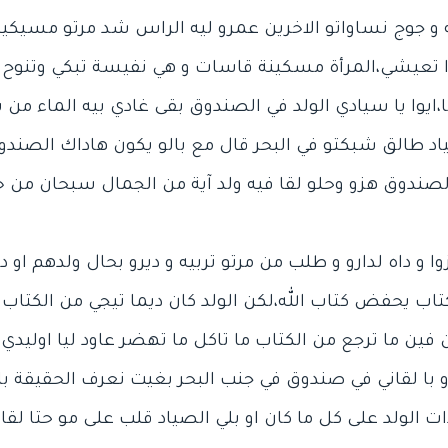
 جوج نساواتو الاخرين عمرو ليه الراس شد مرتو مسيكينة 
ادا تعيشي،المرأة مسكينة قاسات و هي نفيسة تبكي وتنوح
ايوا يا سيادي الولد في الصندوق بقى غادي بيه الماء من
اد طالق شبكتو في البحر قال مع بالو يكون هاداك الصندو
وا و داه لدارو و طلب من مرتو تربيه و ديرو بحال ولدهم او 
 الكتاب يحفض كتاب الله،لكن الولد كان ديما تيجي من الكتا
 فين ما ترجع من الكتاب ما تاكل ما تهضر عاود ليا اوليدي،
 و با لقاني في صندوق في جنب البحر بغيت نعرف الحقيقة با
 الولد على كل ما كان او بلي الصياد قلب على مو حتا لقاه