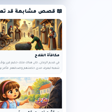
📖 قصص مشابهة قد تع
مكافأة الفلاح
في قديم الزمان، كان هناك ملك حكيم قرر يومًا 
شعبه ليعرف مدى حكمتهم وصدقهم. فأمر ب
حجر كبير وسط الطريق الرئيسي المؤدي إلى الق
وأخفى نفسه ليراقب رد فعل الناس. مرّ رجل ثر
الطريق، وعندما رأى الحجر، تذمر وقال: "كيف لم
هذا الحجر من الطريق؟! أين العمال والمسؤولي
وتابع طريقه دون أن يحاول تحريك الحجر. ثم ج