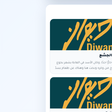
الجشع
حارًّا جدًا، وكان الأسد في الغابة يشعر بجوع
ج من وكره وبحث هنا وهناك عن طعام يسدّ
 فلم يجد سوى أرنب صغير… قبض عليه، وفكّر
ئلاً: - "هذا الأرنب لن يملأ معدتي". وفي
 غزالاً مرّ على مقربة منه، فأصابه الجشع،
ّدًا: - "بدلا من هذا الأرنب النحيل، سأمسك
أتناول