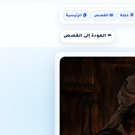
🎡 عجلة
📖 القصص
🏠 الرئيسية
⬅️ العودة إلى القصص