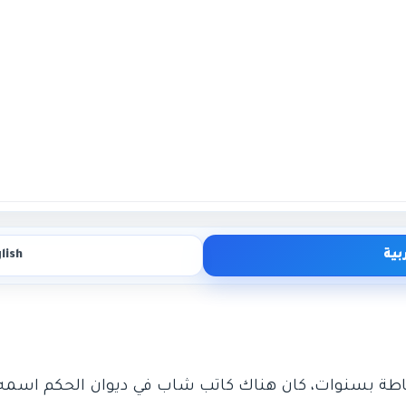
بية
lish