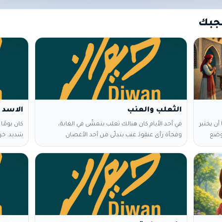
جبك
الثعلب والعنب
الاسد 
أن يختبر
في أحد الأيام كان هنالك ثعلب يتمشّى في الغابة،
كان يومًا 
وضع
وفجأة رأى عنقودَ عنب يتدلّى من أحد الأغصان
شديد. خر
رية
المرتفعة. - "هذا ما كنت أحتاجه لأطفئ عطشي!" قال
به جوعه.
ي على
الثعلب لنفسه مسرورًا. تراجع بضع خطوات للوراء ثمّ
مع نفسه قا
 يزيلوا
قفز محاولاً التقاط العنقود، لكنه فشل. فحاول مرّة
حينها لمح
ن؟".
ثانية وثالثة، واستمر في المحاولة دون جدوى. أخيرًا،
وفكّر مجد
اء رجل
وبعد أن فقد الأمل سار مبتعدًا عن الشجرة، وهو يقول
بالغزال و