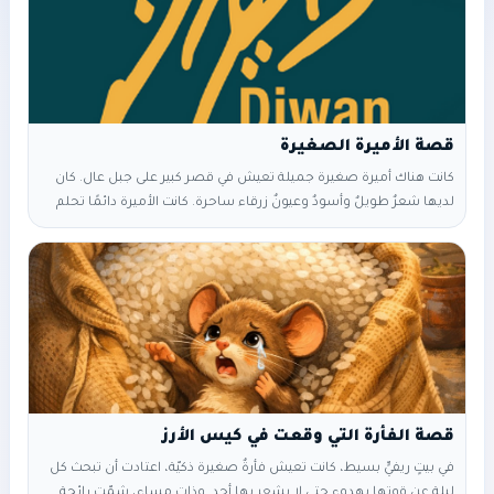
قصة الأميرة الصغيرة
كانت هناك أميرة صغيرة جميلة تعيش في قصر كبير على جبل عال. كان
لديها شعرٌ طويلٌ وأسودٌ وعيونٌ زرقاء ساحرة. كانت الأميرة دائمًا تحلم
بالمغامرات. ذات يوم، قررت الأميرة الصغيرة أن تخرج في رحلة ممتعة إلى
الغابة المجاورة. وضعت تاجها اللامع على رأسها وارتدت فستانها الوردي
الجميل. خلال رحلتها، اكتشفت الأميرة العديد من الأشياء الجميلة في
الغابة. رأت طيورًا تغرّد بألوان
في بيتٍ ريفيٍّ بسيط، كانت تعيش فأرةٌ صغيرة ذكيّة، اعتادت أن تبحث كل
ليلة عن قوتها بهدوء حتى لا يشعر بها أحد. وذات مساء، شمّت رائحة