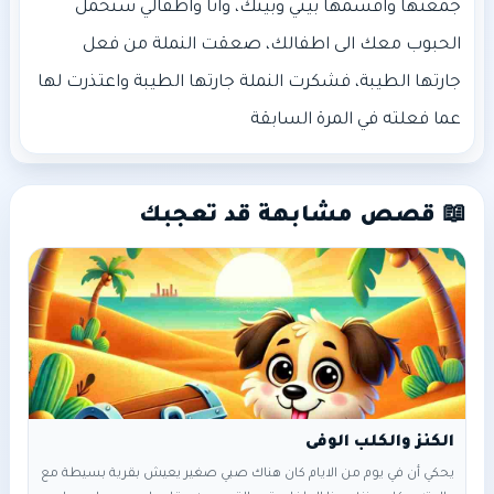
جمعتها واقسمها بيني وبينك، وانا واطفالي سنحمل
الحبوب معك الى اطفالك، صعقت النملة من فعل
جارتها الطيبة، فشكرت النملة جارتها الطيبة واعتذرت لها
عما فعلته في المرة السابقة
📖 قصص مشابهة قد تعجبك
الكنز والكلب الوفى
يحكي أن في يوم من الايام كان هناك صبي صغير يعيش بقرية بسيطة مع