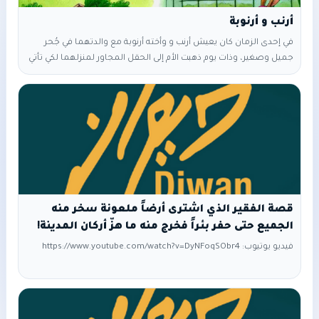
أرنب و أرنوبة
في إحدى الزمان كان يعيش أرنب و وأخته أرنوبة مع والدتهما في جُحر
جميل وصغير، وذات يوم ذهبت الأم إلى الحقل المجاور لمنزلهما لكي تأتي
بالطعام لأطفالها، وحذرتهما من مغادرة المنزل لأنهما مازالا صغيران،
وبعد وقت قصير قال الأرنب لشقيقته الأرنوبة أنهما يمتلكان أربعة أرجل
مثل أمهما، وذيل طويل مثلها، فلماذا لا يذهبان حتى يتمشيان سويا ثم
يعودان قبل عودة
قصة الفقير الذي اشترى أرضاً ملعونة سخر منه
الجميع حتى حفر بئراً فخرج منه ما هزّ أركان المدينة!
فيديو يوتيوب: https://www.youtube.com/watch?v=DyNFoqSObr4