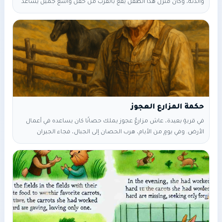
والدته، وكان منزل هذا الطفل يقع بالقرب من حقل واسع جميل يساعد
والدته في زراعته والعناية به، وذات صباح ذهبت الام والصبي سوياً الي
الحقل لزراعة الفاكهة وحصادها والعناية بالنباتات والاشجار كعادتها،
وبعد ان انتهوا من العمل في يوم طويل شاق ومجهد رجعوا الي منزلهم
البسيط،
حكمة المزارع العجوز
في قريةٍ بعيدة، عاش مزارعٌ عجوز يملك حصانًا كان يساعده في أعمال
الأرض. وفي يومٍ من الأيام، هرب الحصان إلى الجبال، فجاء الجيران
يواسونه قائلين: “يا للخسارة الكبيرة!” ابتسم العجوز وقال بهدوء: “ربما…
خير.” بعد أيام عاد الحصان ومعه مجموعة خيول برية، فقال الجيران
بدهشة: “يا للحظ العظيم!” فأجاب العجوز: “ربما… خير.” حاول ابن المزارع
ترويض أحد الخيول البرية، فسقط وانكسرت ساقه. جاء الجيران وقالوا
بحزن: “يا للمصيبة!” فقال العجوز: “ربما… خير.” بعد أسبوع،