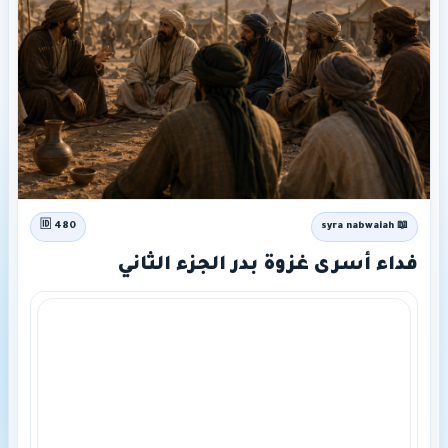
🆔 480
📖 syra nabwaiah
فداء أسرى غزوة بدر الجزء الثاني