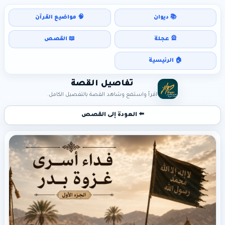
📚 ديوان
🧠 مواضيع القرآن
🎡 عجلة
📖 القصص
🏠 الرئيسية
تفاصيل القصة
اقرأ واستمع وشاهد القصة بالتفصيل الكامل.
⬅️ العودة إلى القصص