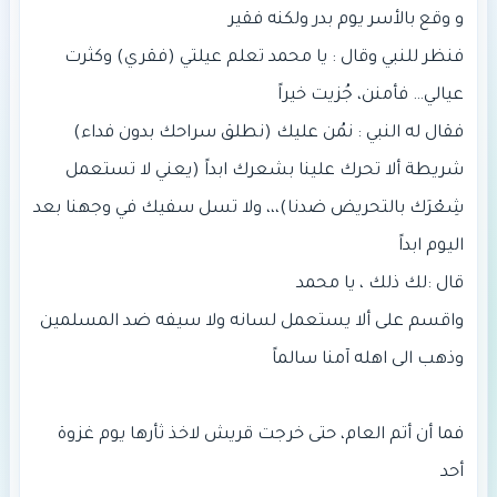
فنظر للنبي وقال : يا محمد تعلم عيلتي (فقري) وكثرت
فقال له النبي : نمُن عليك (نطلق سراحك بدون فداء)
شريطة ألا تحرك علينا بشعرك ابداً (يعني لا تستعمل
شِعْرَك بالتحريض ضدنا)،،، ولا تسل سفيك في وجهنا بعد
واقسم على ألا يستعمل لسانه ولا سيفه ضد المسلمين
فما أن أتم العام، حتى خرجت قريش لاخذ ثأرها يوم غزوة