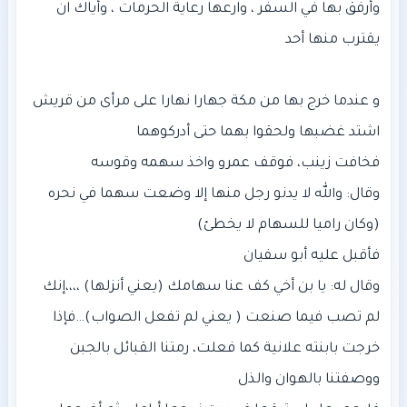
وأرفق بها في السفر ، وارعها رعاية الحرمات ، وأياك ان
وقال: والله لا يدنو رجل منها إلا وضعت سهما في نحره
وقال له: يا بن أخي كف عنا سهامك (يعني أنزلها) ،،،،إنك
لم تصب فيما صنعت ( يعني لم تفعل الصواب)…فإذا
خرجت بابنته علانية كما فعلت، رمتنا القبائل بالجبن