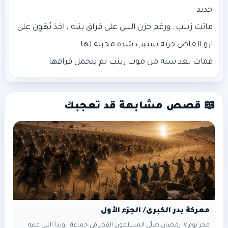
ماتت زينب…ورغم حزن النبي على فراق بنته ، اخذ يُهَوِن على
فمات بعد سنه من موت زينب لم يتحمل فراقها
📖 قصص مشابهة قد تعجبك
معركة بدر الكبرى/ الجزء الأول
فجر يوم ١٧ رمضان صلّى المسلمون الفجر في جماعة …وبدأ النبي عليه