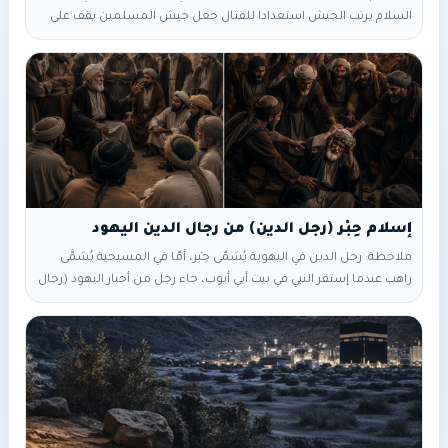
السلام يرتب الجيش استعدادا للقتال جعل جيش المسلمين يقف على
هيئة صف وكان هذا أسلوب جديد لم يُستعمل في الحروب من قبل..فقد
كان العرب يدخلون المعركة جماعة واحدة ثم بعد ذلك يقاتلون بالكَرّ والفَرّ
( يعني بالتقدم والتراجع في ميدان المعركة ) اختيار الرسول أن يقف جيش
إسلام حِبْر (رجل الدين) من رجال الدين اليهود
ملاحظة: رجل الدين في اليهوية يُسَمّى حِبْر، أمّا في المسيحية يُسَمَّى
راهب عندما إستقر النبي في بيت أبي أيوب، جاء رجل من أحبار اليهود (رجال
الدين في اليهودية) و كان يُرَدُّ إليه علم اليهودية والحبر هو رئيس الكهنة،
أو كبير العلماء وأسمه {{ عبدالله بن سلام }} فهو حبر من أحبارهم، إليه
يرجعون في علم الكتاب ولا يتصرفون إلا برأيه