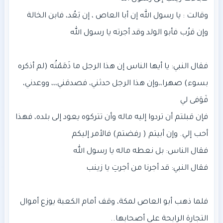
وقالت : يا رسول الله إن أبا العاص ، إن بَعُد، فابن الخالة
فقال النبي: يا أيها الناس إن هذا الرجل ما ذَمَمْتُه (لم أذكره
بسوء) صهرا،،وإن هذا الرجل حدثني، فصدقني،،، ووعدني،
فإن قبلتم أن تردوا إليه ماله وأن تتركوه يعود إلى بلده، فهذا
فلما ذهب أبو العاص لمكة، وقف أمام الكعبة يوزع أموال