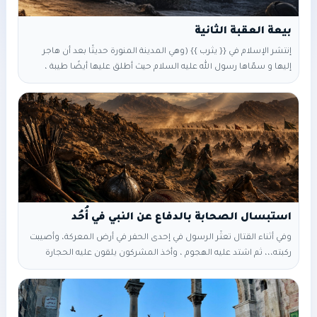
إنتشر الإسلام في {{ يثرب }} (وهي المدينة المنورة حديثًا بعد أن هاجر
إليها و سمّاها رسول الله عليه السلام حيث أطلق عليها أيضًا طيبة ،
وسمّاها طابة ) ولكن ليس كل أهل يثرب دخلوا في الإسلام إنما الذين
دخلوا جميعهم قوم {{ سعد بن معاذ من الأوس }} أما الخزرج فمنهم
من أسلم ، ومنهم من لم يسلم ولم
وفي أثناء القتال تعثّر الرسول في إحدى الحفر في أرض المعركة، وأصيبت
ركبته،،، ثم اشتد عليه الهجوم ، وأخذ المشركون يلقون عليه الحجارة
فكسر عتبة بن أبي وقاص رباعية الرسول (و هي الأسنان الأربعة في
المقدمة،،،اثنان بالأعلى واثنان بالاسفل) كما أصيبت شفته السفلى
وسالت منها الدماء وأصيب الرسول في جبهته وسالت الدماء على وجهه
وجاءه فارس عنيد اسمه عبد الله بن