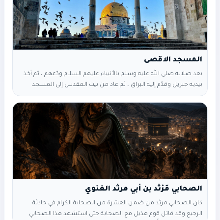
بعد صلاته صلى الله عليه وسلم بالأنبياء عليهم السلام ودّعهم ، ثم أخذ
بيديه جبريل وقدّم إليه البراق ، ثم عاد من بيت المقدس إلى المسجد
الحرام قبل أن يطلع الفجر لماذا يسرى بالنبي من المسجد الحرام إلى
المسجد الأقصى ثم يعرج به إلى السماء ؟ لماذا لم يعرج به ، من عند
الكعبة مباشرة إلى السماء ؟ حتى نعرف ،
الصحابي مَرْثد بن أبي مرثد الغنوي
كان الصحابي مرثد من ضمن العشرة من الصحابة الكرام في حادثة
الرجيع وقد قاتل قوم هذيل مع الصحابة حتى استشهد هذا الصحابي