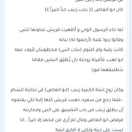
لما جاء الرسول الوحي و أظهرت قريش عداوتها للنبي
كانت رقية وام كلثوم (بنات النبي) مخطوبتان لأولاد عمه
ابو لهب، فأمرته زوجته بان يُطَلِق البنتين فقاما
وكان زوج ابنته الكبيرة زينب (ابو العاص) في تجارته للشام
، فلما رجع من سفره، ذهبت قريش كلها إليه لكي يقنعوه
فرفض ابو العاص وقال لم أرى من محمد إلا خيراً …انا