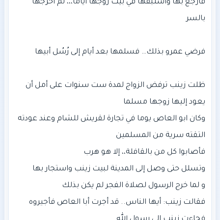
فارجع بها واستبقها في بيت زوجها أياما،،، ثم أخرجها
ظلت زينب ترفض الزواج لمدة ست سنوات على أمل أن