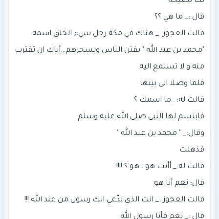
قالت العجوز :_ هناك في مكة رجل سيء الخلق اسمه
"محمد بن عبد الله " يفتن الناس ويسحرهم…أياك ان تقترب