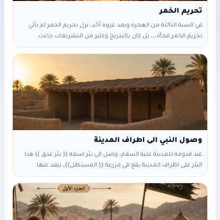
تحريم الخمر
في السنة الثالثة من الهجرة وبعد غزوة أُحُد، نزل تحريم الخمر لم يأتي
تحريم الخمر فجأة،،، بل كان بالتدريج وكثير من التشريعات جاءت
بالتدريج مثل الصلاة والصيام والزكاة والجهاد وأحكام الميراث، وعقوبة
الزنا وغير ذلك فالتدرج في التشريع من أُسُس وركائز التشريع الإسلامي
لأنه ليس من الممكن أن ينقلب المجتمع الجاهلي الفاسد الى مجتمع
صالح بين يوم وليلة وهكذا
وصول النبي الى اطراف المدينة
عند قدومه للمدينة عليه السلام، وصل الى بئر اسمه {{ بئر عذق }} هذا
البئر على اطراف المدينة يقع في مزرعة {{ المستظل}}، يبعد عنها
مسافة حوالي ١٠كم استراح صلى الله عليه وسلم في ذلك المكان وشرب
من ماء البئر فكان اول ماء يشربه في المدينة من ذلك البئر صلى الله
عليه وسلم فلما جلس يستريح، قدّر الله عزوجل بوصول نبيه إلى