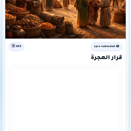
🆔 389
📖 syra nabwaiah