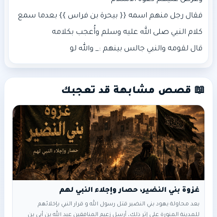
فقال رجل منهم اسمه {{ بيحرة بن فراس }} بعدما سمع
قال لقومه والنبي جالس بينهم :_ والله لو
📖 قصص مشابهة قد تعجبك
غزوة بني النضير، حصار وإجلاء النبي لهم
بعد محاولة يهود بني النضير قتل رسول الله و قرار النبي بإخلائهم
للمدينة المنورة على إثر ذلك، أرسل زعيم المنافقين عبد الله بن أبي بن