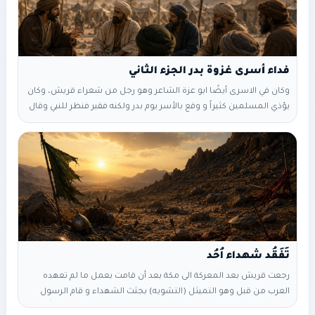
فداء أسرى غزوة بدر الجزء الثاني
وكان في الاسرى أيضًا ابو عزة الشاعر وهو رجل من شعراء قريش، وكان
يؤذي المسلمين كثيراً و وقع بالأسر يوم بدر ولكنه فقير فنظر للنبي وقال
: يا محمد تعلم عيلتي (فقري) وكثرت عيالي… فأمنن، جُزيت خيراً فقال له
النبي : نمُن عليك (نطلق سراحك بدون فداء) شريطة ألا تحرك علينا
بشعرك ابداً (يعني لا تستعمل شِعْرَك بالتحريض ضدنا)،،،
تَفَقُد شهداء اُحُد
رجعت قريش بعد المعركة الى مكة بعد أن قامت بعمل ما لم تعهده
العرب من قبل وهو التميثل (التشويه) بجثث الشهداء و قام الرسول
يتفقد أصحابه فألتفت يميناً وشمالاً فقال : أين عمي ؟؟ أين اسد الله