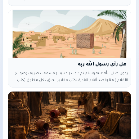
سلول رسولاً الى زعيم يهود بني النضير حيّي قائلًا له: أياك أن ترحل ،،،
اثبتوا وتمنَّعُوا ،،،، ولا تخرجوا من دياركم ،،،، فإن معي ألفين يدخلون
معكم حصنكم ،،،، فيموتون دونكم،،،وإن لي حلفاء من غطفان
يقول صلى الله عليه وسلم ثم دنوت (اقتربت) فسمعت صريف (صوت)
الأقلام ( هنا يقصد أقلام القدرة تكتب مقادير الخلق ، كل مخلوق يُكتب
مقاديره مثلا كم سنة يعيش ، رزقه ، كم قطرة ماء تدخل جوفه ، كم
نبضة لقلبه طوال حياته ... الخ مقادير كل الخلق ، حتى الجرثومة) قال
تعالى {{ وَمَا قَدَرُوا اللَّهَ حَقَّ قَدْرِهِ