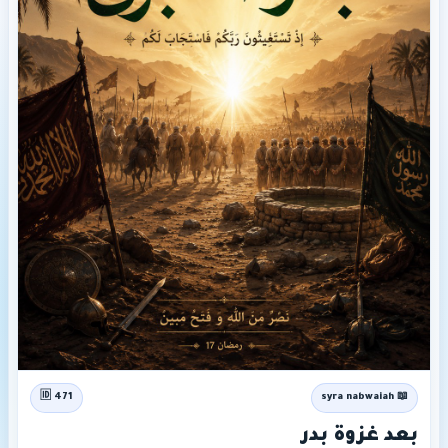
🆔 471
📖 syra nabwaiah