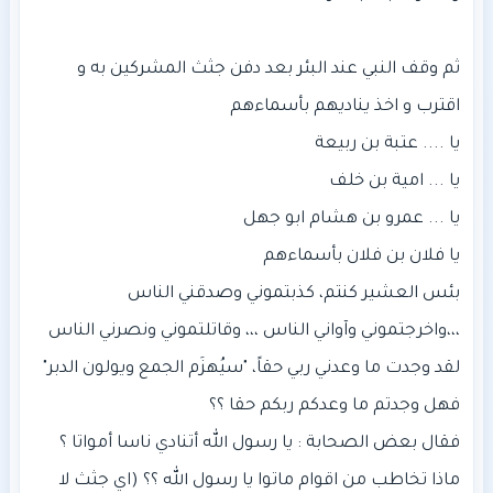
ثم وقف النبي عند البئر بعد دفن جثث المشركين به و
بئس العشير كنتم، كذبتموني وصدقني الناس
لقد وجدت ما وعدني ربي حقاً، "سيُهزَم الجمع ويولون الدبر"
ماذا تخاطب من اقوام ماتوا يا رسول الله ؟؟ (اي جثث لا