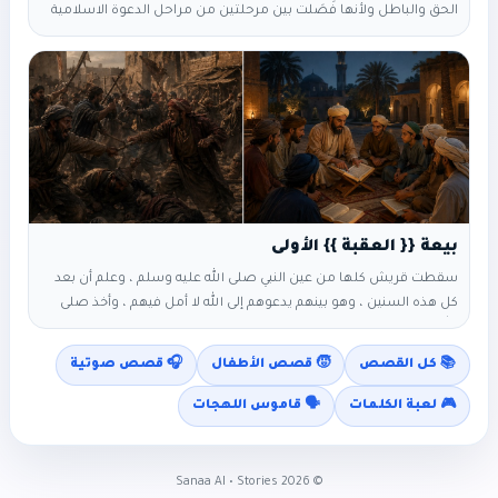
الحق والباطل ولأنها فَصَلت بين مرحلتين من مراحل الدعوة الاسلامية
١_مرحلة الدعوة الاسلامية قبل بدر ٢_ومرحلة الدعوة الاسلامية بعد بدر
وهناك فرق كبير بين حال المسلمين قبل بدر وبعدها وكان من نتائج بدر
أن أصبح للدولة الإسلامية هيبة كبيرة في قلوب العرب لأن قريش التي
هزمها المسلمون هي واحدة
سقطت قريش كلها من عين النبي صلى الله عليه وسلم ، وعلم أن بعد
كل هذه السنين ، وهو بينهم يدعوهم إلى الله لا أمل فيهم ، وأخذ صلى
الله عليه وسلم يعرض نفسه على قبائل العرب في مواسم الحج وأبولهب
عمه يمشي ورائه ، يكذبه فتنفر الناس منه يقولون :_ عمه يقول عنه هذا ،
📚 كل القصص
🧒 قصص الأطفال
🎧 قصص صوتية
فلا داعي كي نسمع
🎮 لعبة الكلمات
🗣️ قاموس اللهجات
Sanaa AI • Stories
2026
©