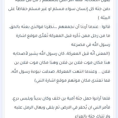
يقول الصحابة: فلما أمر النبي بجمعهم ( لان من سُنَّتِه
دفن جثة كل إنسان سواء مسلم او غير مسلم حفاظاً على
قالوا : عندما أردنا أن نجمعهم ،،،نظرنا فوالذي بعثه بالحق،
ما من رجل ممن ذَكَره قبل المعركة تَعَدَّى موقع اشارة
(المعنى أنّه قبل المعركة، كان رسول الله يشير لأصحابه
هذا مكان موت فلان بن فلان وهذا مكان موت فلان بن
فلان … وعندما انتهت المعركة، صدقت نبوءة رسول الله،