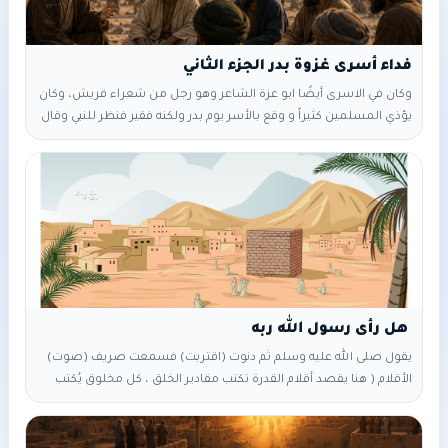
فداء أسرى غزوة بدر الجزء الثاني
وكان في الاسرى أيضًا ابو عزة الشاعر وهو رجل من شعراء قريش، وكان
يؤذي المسلمين كثيراً و وقع بالأسر يوم بدر ولكنه فقير فنظر للنبي وقال
: يا محمد تعلم عيلتي (فقري) وكثرت عيالي… فأمنن، جُزيت خيراً فقال له
النبي : نمُن عليك (نطلق سراحك بدون فداء) شريطة ألا تحرك علينا
بشعرك ابداً (يعني لا تستعمل شِعْرَك بالتحريض ضدنا)،،،
يقول صلى الله عليه وسلم ثم دنوت (اقتربت) فسمعت صريف (صوت)
الأقلام ( هنا يقصد أقلام القدرة تكتب مقادير الخلق ، كل مخلوق يُكتب
مقاديره مثلا كم سنة يعيش ، رزقه ، كم قطرة ماء تدخل جوفه ، كم
نبضة لقلبه طوال حياته ... الخ مقادير كل الخلق ، حتى الجرثومة) قال
تعالى {{ وَمَا قَدَرُوا اللَّهَ حَقَّ قَدْرِهِ