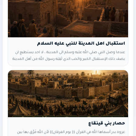
استقبال اهل المدينة للنبي عليه السلام
عندما وصل النبي صلى الله عليه وسلم الى المدينة ، لا احد يستطيع ان
يصف ذلك الإستقبال الكبير والحب الذي لَقِيَه رسول الله من أهل المدينة
من الأنصار فكانوا أنصار الدعوة ، ولُقِبوا بالأنصار الكل كان ينتظر باشتياق
لرسول الله صلى الله عليه وسلم {{ المهاجرين والأنصار }} حتى
يستقبلونه عليه السلام فعند دخوله المدينة بعد عناء (١٣ عام في مكة
حصار بني قينقاع
غزوة بدر أسماها الله في القرآن {{ يوم الفرقان}} لأن الله فَرَّق بها بين