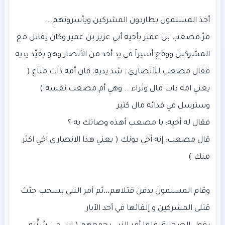
مرّ مصعب بن عمير بأخيه أبي عزيز بن عمير وكان يقاتل مع
فقال مصعب للأنصاري : شد يديه، فان أمه ذات متاع (
يعني امه ذات مال وثراء .. وهي أم مصعب نفسه )
قال مصعب: إنه أخي دونك ( يعني هذا الانصاري اخي اكثر
وقام المسلمون بدفن قتلاهم،،،ثم أمر النبي بسحب جثث