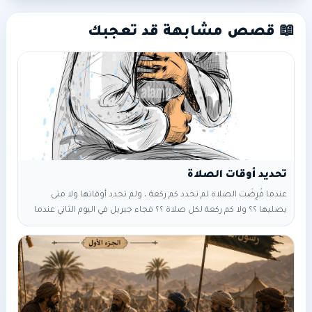
📖 قصص مشابهة قد تعجبك
عندما فُرِضَت الصلاة لم تحدد كم ركعة ، ولم تحدد أوقاتها ولا متى
يصليها ؟؟ ولا كم ركعة لكل صلاة ؟؟ فجاء جبريل في اليوم الثاني عندما
زالت الشمس عن كبد السماء قليلا [[ عندما تصير الشمس في وسط
السماء يسمى وقت الإستواء ….يكون لا ظل لشيء على الأرض ظل كل
شيء تحته لأن الشمس عامودية]] قال :_ يا محمد قم فصلي فتوضأ