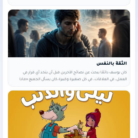
ما حدا يبعتلها تعليق او رسالة، ترد عليه بسرعة…..وإذا حدا طلب منها
نصيحة، بتساعده بكل حب. ومع الأيام، كبر حسابها، وصار عندها آلاف
المتابعين، وبلّشت الشركات تبعتلها هدايا و تحكي معها. بس شوي
شوي… تغيّرت. و إذا شافت رسالة من حدا من
كان يوسف دائمًا يبحث عن نصائح الآخرين قبل أن يتخذ أي قرار. في
العمل، في العلاقات، في كل صغيرة وكبيرة، كان يسأل الجميع: «ماذا
أفعل؟» «هل هذا صحيح؟» مرت الأيام، وكانت الفرص تضيع منه واحدة تلو
الأخرى. حتى المشاريع الصغيرة التي يمكنه القيام بها بمفرده، كان يتراجع
خوفًا من الخطأ. وذات يوم، جلس أمام المرآة في غرفته، نظر إلى وجهه،
وبدأ يسأل نفسه بصوت خافت: «ماذا لو كنت الشخص الوحيد الذي