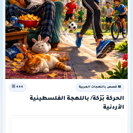
📖 قصص باللهجات العربية
🆔 444
الحركة بَرَكة/ باللهجة الفلسطينية
الأردنية