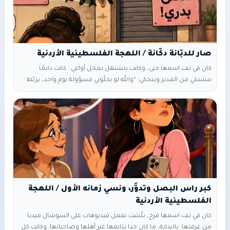
صار للدبّانة دكّانة / اللهجة الفلسطينية الأردنية
كان في بنت اسمها جنى، وكانت بتشتغل بمحل أواعي . كانت دايمًا
بتشتكي من المدير وبتحكي: “والله لو يخلّوني مسؤولة يوم واحد، بزبّط
كلشي.” وبعد فترة، المدير خلّاها مديرة موظفات. بأول يوم، الكل انبسط
إلها. بس اللي صار بعدها ما كان متوقعه حدا. صارت كل خمس دقايق
تنادي على البنات: “ليش هاي القطعة هون؟” “مين سمحلكم تقعدوا؟”
“لا، هيك ممنوع.” “روحي رتبي الرفوف مرة ثانية.” حتى إذا وحدة راحت
تشرب مي،
كبر راس البصل وتدوَّر، ونسي زمانه الأول / اللهجة
الفلسطينية الأردنية
كان في بنت اسمها فرح، بلّشت تعمل فيديوهات على السوشال ميديا
من غرفتها. بالبداية، ما كان حدا يتابعها غير أهلها وصاحباتها. وكانت كل