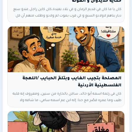
حكاية حديدوان و الغولة
كان يا ما كان في قديم الزمان و في بلاد بعيدة،كان كاين راجل عندو سبع
ديار بناهم لاولادو السبع و كي قرب يموت لم ولادو وطلب منهم أن كل
واحد يخير دار من الديار السبعة اللي كانوا مبنيين وحدة من الطين،وحدة
من القصب،وحدة من اللوح،وحدة من التراب،وحدة من الحجر و وحدة
من السيما أو الآخرة من الحديد،خير كل واحد من
المصلحة بتجيب الغايب وبتلمّ الحبايب /اللهجة
الفلسطينية الأردنية
كان في زلمة اسمه أبو خالد، ساكن بالحارة من سنين، ومعروف إنه قلبه
طيب وما عمره قصّر مع حدا. إله ابن عم اسمه سامي، ما شافه ولا
سمع صوته من أكثر من ست سنين. سامي لا بيسأل، ولا بعايد، ولا حتى
بمرّ عليه يزوره. وأبو خالد بالأخير تعوّد على غيبته. بيوم من الأيام، فجأة رنّ
التلفون. أبو خالد رد: “ألو؟” طلع سامي. وبصوت كله حب قال: “يا زلمة!
وينك