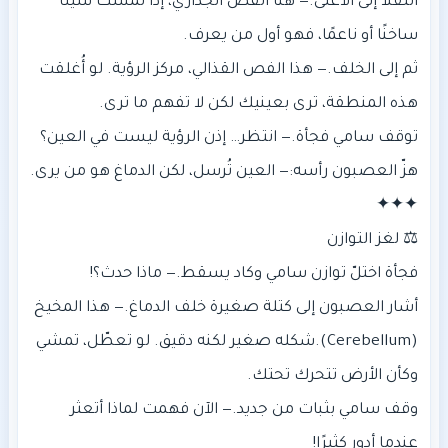
‎انتقلا إلى الأعلى. — هنا الفص الجداري، إذا لمست شيئًا
‎ثم إلى الخلف. — هذا الفص القذالي، مركز الرؤية. لو أُغلقت
‎أشار العصبون إلى كتلة صغيرة خلف الدماغ. — هذا المخيخ
(Cerebellum). شكله صغير لكنه دقيق. لو تعطّل، تمشي
‎وقف سامي بثبات من جديد. — الآن فهمت لماذا أتعثر