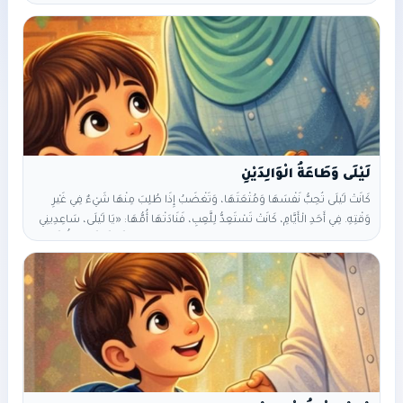
بَيْضَةً واحِدَةً فَقَطْ. وكانَتِ الجَدَّةُ تَقولُ دائِمًا: “القَليلُ الَّذي فيهِ بَرَكَةٌ…
أَحْسَنُ مِنَ الكَثيرِ الَّذي فيهِ طَمَعٌ.” لَكِنَّ يَزَن لَمْ يَكُنْ يَفْهَمُ كَلامَها. كُلَّ
صَباحٍ، كانَ يَبيعُ البَيْضَةَ وَيَشْتَري خُبْزًا وَحَليبًا لَهُ وَلِجَدَّتِهِ. وَفي يَوْمٍ مِنَ
الأَيَّامِ، بَيْنَما كانَ يُطْعِمُ
كَانَتْ لَيْلَى تُحِبُّ نَفْسَهَا وَمُتْعَتَهَا، وَتَغْضَبُ إِذَا طُلِبَ مِنْهَا شَيْءٌ فِي غَيْرِ
وَقْتِهِ. فِي أَحَدِ الْأَيَّامِ، كَانَتْ تَسْتَعِدُّ لِلَّعِبِ، فَنَادَتْهَا أُمُّهَا: «يَا لَيْلَى، سَاعِدِينِي
فِي تَجْهِيزِ الطَّعَامِ.» تَنَهَّدَتْ لَيْلَى وَقَالَتْ بِضِيقٍ: «دَائِمًا أَنَا! أَلَا أَسْتَحِقُّ أَنْ
أَلْعَبَ؟» لَمْ تَغْضَبِ الْأُمُّ، بَلْ قَالَتْ: «يَا ابْنَتِي، أَنَا أَطْلُبُ مُسَاعَدَتَكِ لِأَنِّي أُحِبُّكِ،
وَأُرِيدُ لَكِ الْخَيْرَ.» دَخَلَ الْأَبُ وَقَالَ: «أَتَعْلَمِينَ أَنَّ رِضَا اللهِ مِنْ رِضَا
الْوَالِدَيْنِ؟» سَكَتَتْ لَيْلَى، وَشَعَرَتْ أَنَّ قَلْبَهَا يَلِينُ. قَامَتْ، وَقَالَتْ:
«سَأُسَاعِدُكِ