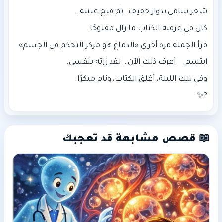
?✨
📖 قصص مشابهة قد تعجبك