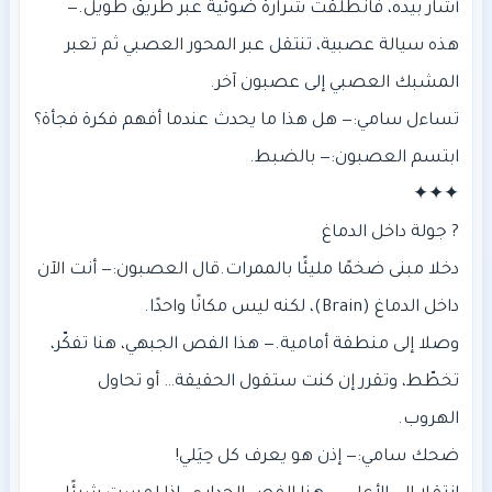
‎أشار بيده، فانطلقت شرارة ضوئية عبر طريق طويل. —
هذه سيالة عصبية، تنتقل عبر المحور العصبي ثم تعبر
‎دخلا مبنى ضخمًا مليئًا بالممرات. قال العصبون: — أنت الآن
‎وصلا إلى منطقة أمامية. — هذا الفص الجبهي، هنا تفكّر،
تخطّط، وتقرر إن كنت ستقول الحقيقة… أو تحاول