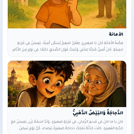
الأمانة
قِصَّةُ الأَمَانَةِ كَانَ يَا صَغِيرِي طِفْلٌ صَغِيرٌ يُسَمَّى أَمِينًا، يَعِيشُ فِي قَرْيَةٍ
جَمِيلَةٍ. كَانَ أَمِينٌ مُحِبًّا لِلخَيْرِ، وَيُحِبُّ قَوْلَ الصِّدْقِ دَائِمًا. فِي يَوْمٍ مِنَ الأَيَّامِ،
وَجَدَ أَمِينٌ مِحْفَظَةً صَغِيرَةً فِي الطَّرِيقِ. فَتَحَهَا فَوَجَدَ فِيهَا نُقُودًا، فَقَالَ فِي
نَفْسِهِ: «هَذِهِ لَيْسَتْ لِي، وَيَجِبُ أَنْ أُعِيدَهَا إِلَى صَاحِبِهَا». ذَهَبَ أَمِينٌ إِلَى بَيْتِ
الرَّجُلِ الَّذِي كَانَ اسْمُهُ مَكْتُوبًا فِي المِحْفَظَةِ، وَأَعَادَ لَهُ الأَمَانَةَ بِفَرَحٍ. فَرِحَ
الرَّجُلُ كَثِيرًا، وَقَالَ: «أَحْسَنْتَ يَا أَمِينُ، أَنْتَ
كانَ يا ما كانَ في قَديمِ الزَّمانِ، في قَرْيَةٍ صَغيرَةٍ، وَلَدٌ اسْمُهُ يَزَن يَعيشُ مَعَ
جَدَّتِهِ الفَقيرَةِ. كانَتْ جَدَّتُهُ تَمْلِكُ دَجاجَةً صَغيرَةً بَيْضاءَ، كُلَّ يَوْمٍ تَبيضُ