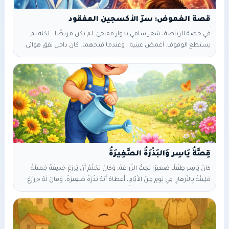
في حصة الرياضة، شعر سامي بدوار مفاجئ. لم يكن مريضًا… لكنه لم
يستطع الوقوف. أغمض عينيه… وعندما فتحهما، كان داخل نفق هوائي.
لوحة أمامه: الجهاز التنفسي – حالة طوارئ ✦✦✦ ? بداية الغموض
استقبله شخص شفاف قال: — أنا الدكتور ألكسجين. لدينا مشكلة:
الأكسجين يصل… لكن لا يُستخدم. سار سامي عبر القصبة الهوائية
(Trachea). لاحظ أنها مدعّمة بحلقات غضروفية. — حتى لا تنهار، — قال
الطبيب. وصلوا إلى الرئتين. — الرئة اليمنى أكبر، —
‎كانَ يَاسِر طِفْلًا صَغيرًا يَحِبُّ الزِّراعَةَ، وَكانَ يَحْلُمُ أَنْ يَزرَعَ حَديقَةً جَميلَةً
مَلِيئَةً بِالأَزهارِ. ‎فِي يَومٍ مِنَ الأَيّامِ، أَعطاهُ أَبُهُ بَذْرَةً صَغِيرَةً، وَقالَ لَهُ: «اِزرَعْ
هذِهِ البَذْرَةَ وَاعتَنِ بِها يَاسِر، سَتُصبِحُ زَهرَةً جَميلَةً لَمّا تَنمو». ‎غَرَسَ يَاسِر
البَذْرَةَ فِي التُّرابِ، وَسَقَاهَا بِالماءِ كُلَّ يَومٍ. وَلَكِنَّ البَذْرَةَ لَمْ تَنمُ سَريعًا،
وَشَعَرَ يَاسِر بِالإِحباطِ وَرَغِبَ فِي التَّخَلِّي. ‎فَتَذَكَّرَ كَلامَ أُمِّهِ: «الصَّبْرُ يَصنَعُ
المُعْجِزاتِ يَاسِر». ‎فَتَمَرَّسَ يَاسِر وَاستَمَرَّ فِي