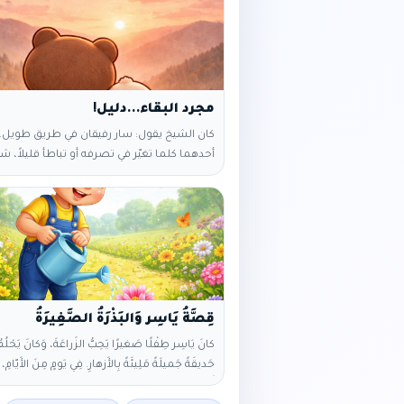
‎كان الشيخ يقول: ‎سار رفيقان في طريق طو
أحدهما كلما تغيّر في تصرفه أو تباطأ قليلاً، شع
بالانزعاج والارتباك، وظنّ في نفسه: لماذا يجعل
أصعب؟ ‎لكن الأيام مرت، والمواقف تتابعت، و
موقف بدا وكأنه عائق أو تعقيد، كان يحمل وراءه 
يراه سوى من يراه بعين القلب: أن هذا الصديق
يتركه، لم يهرب، ولم يختار الطريق الأسهل. كل
‎كانَ يَاسِر طِفْلًا صَغيرًا يَحِبُّ الزِّراعَةَ، وَكانَ يَحْلُمُ أ
حَديقَةً جَميلَةً مَلِيئَةً بِالأَزهارِ. ‎فِي يَومٍ مِن
أَبُهُ بَذْرَةً صَغِيرَةً، وَقالَ لَهُ: «اِزرَعْ هذِهِ البَذْرَةَ وَاعت