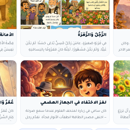
الرَّجُلُ وَالزَّهْرَةُ
الأمانة
يل، وكان
في قَرْيَةٍ صَغيرَةٍ، عاشَ رَجُلٌ مُسِنٌّ يُدْعَى حَسَنًا. لَمْ يَكُنْ
قِصَّةُ الأَم
ر الآخر
غَنِيًّا، وَلَمْ يَكُنْ مَشْهُورًا، لٰكِنَّهُ كانَ مَعْرُوفًا بِابْتِسامَتِهِ
يَعِيشُ فِي قَ
 الأمور
الهَادِئَةِ وَأَعْمالِهِ الصَّغيرَةِ تِجاهَ النَّاسِ. كُلَّ صَباحٍ، كانَ
قَوْلَ الصِّدْ
كل
يَزْرَعُ زَهْرَةً صَغيرَةً عِنْدَ بابِ مَنْزِلِهِ، يَسْقيها، وَيَعْتَني بِها
مِحْفَظَةً صَ
سرًّا لا
بِعِنايَةٍ. كانَ الجِيرانُ يَسْخَرونَ أَحْيانًا: «زَهْرَةٌ واحِدَةٌ لَنْ
فَقَالَ فِي ن
 لم
تُغَيِّرَ شَيْئًا!» لٰكِنَّ حَسَنًا لَمْ يَهْتَمَّ، وَكانَ يَبْتَسِمُ لِنَفْسِهِ،
صَاحِبِهَا». 
وَيُواصِلُ رِعايَتَها. مَرَّتِ السِّنونُ، وَكَبُرَتِ الزَّهْرَةُ، وَتَحَوَّلَتْ
مَكْتُوبًا فِي 
إِلَى حَديقَةٍ صَغيرَةٍ مَلِيئَةٍ بِالزُّهورِ المُلَوَّنَةِ. صارَ الأَطْفالُ
كَثِيرًا، وَقَ
يَأْتونَ لِلَّعِبِ فيها، وَالنَّاسُ
لغز الاختفاء في الجهاز الهضمي
َنْ يَزرَعَ
كان سامي في زيارة لمتحف العلوم عندما سمع صرخة:
كانَ عُمَرُ طِف
َ الأَيّامِ، أَعطاهُ
— اختفى مصدر الطاقة! انطفأت الأنوار فجأة. تقدّم رجل
كِبَارِ السِّنّ
َنِ بِها
قصير يرتدي معطفًا رماديًا وقال: — أنا المحقق إنزيم،
وَأَنَّهُ أَسْ