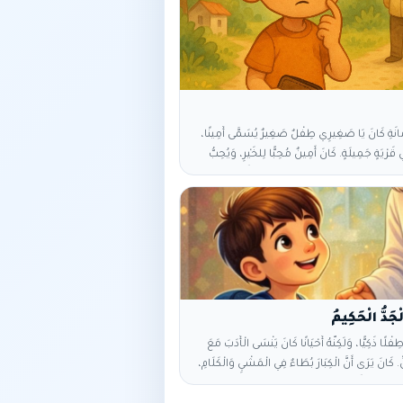
َانَةِ كَانَ يَا صَغِيرِي طِفْلٌ صَغِيرٌ يُسَمَّى أَمِينًا،
رْيَةٍ جَمِيلَةٍ. كَانَ أَمِينٌ مُحِبًّا لِلخَيْرِ، وَيُحِبُّ
قِ دَائِمًا. فِي يَوْمٍ مِنَ الأَيَّامِ، وَجَدَ أَمِينٌ
غِيرَةً فِي الطَّرِيقِ. فَتَحَهَا فَوَجَدَ فِيهَا نُقُودًا،
َفْسِهِ: «هَذِهِ لَيْسَتْ لِي، وَيَجِبُ أَنْ أُعِيدَهَا إِلَى
ذَهَبَ أَمِينٌ إِلَى بَيْتِ الرَّجُلِ الَّذِي كَانَ اسْمُهُ
المِحْفَظَةِ، وَأَعَادَ لَهُ الأَمَانَةَ بِفَرَحٍ. فَرِحَ الرَّجُلُ
الَ: «أَحْسَنْتَ يَا أَمِينُ، أَنْتَ
ْلًا ذَكِيًّا، وَلَكِنَّهُ أَحْيَانًا كَانَ يَنْسَى الْأَدَبَ مَعَ
ِ. كَانَ يَرَى أَنَّ الْكِبَارَ بُطَاءٌ فِي الْمَشْيِ وَالْكَلَامِ،
رَعُ مِنْهُمْ وَأَقْوَى. فِي يَوْمِ الْجُمُعَةِ، ذَهَبَ عُمَرُ مَعَ