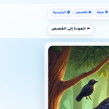
🎡 عجلة
📖 القصص
🏠 الرئيسية
⬅️ العودة إلى القصص