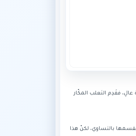
، فقَدِم الثعلب المكّار
نقسمها بالتساوي، لكنّ هذا