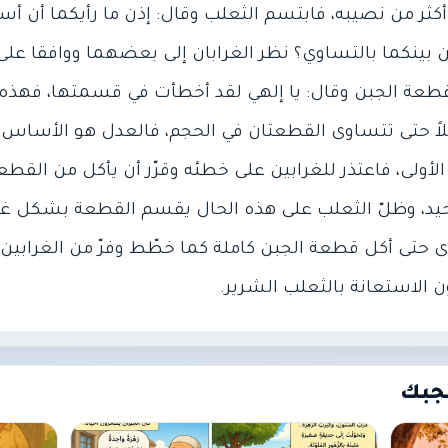
أكثر من نصيبه، فابتسم الثعلب وقال: إذن ما رأيكما أن أ
ينكما بالتساوي؟ نظر الغرابان إلى بعضهما ووافقا على ا
عة الجبن وقال: يا إلهي لقد أخطأت في قسمتها، فهذه ا
اً حتى تتساوى القطعتان في الحجم، فالعدل هو الأساس، 
لى، فاعتذر للغرابين على خطئه وقرّر أن يأكل من القطع
يد، وظلّ الثعلب على هذه الحال يقسم القطعة بشكل غير م
ى أكل قطعة الجبن كاملة كما خطّط وفرّ من الغرابين هاربا
 الاستعانة بالثعلب الشرير.
جبك