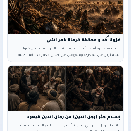
غزوة أُحُد و مخالفة الرماة لأمر النبي
استشهد حمزة أسد الله و أسد رسوله ،،،، إلا أن المسلمين كانوا
مسيطرين على المعركة ومتفوقين على جيش مكة وقد قامت كتيبة
الرماة التي عيَّنَها الرسول على الجبل بدورها المطلوب منها في صد
هجوم الفرسان،،، حيث حاولت كتيبة فرسان قريش بقيادة خالد بن الوليد
و عكرمة بن ابي جهل أن تتسلل الى ظهر المسلمين ، وقامت بثلاثة
هجمات ولكن في
إسلام حِبْر (رجل الدين) من رجال الدين اليهود
ملاحظة: رجل الدين في اليهوية يُسَمّى حِبْر، أمّا في المسيحية يُسَمَّى