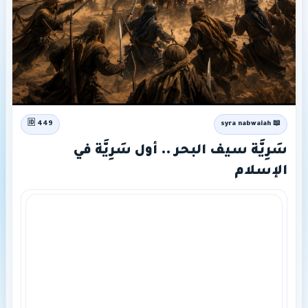
🆔 449
📖 syra nabwaiah
سَرِيَّة سيف البحر .. أول سَرِيَّة في
الإسلام