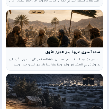
راهب عندما إستقر النبي في بيت أبي أيوب، جاء رجل من أحبار اليهود (رجال
الدين في اليهودية) و كان يُرَدُّ إليه علم اليهودية والحبر هو رئيس الكهنة،
أو كبير العلماء وأسمه {{ عبدالله بن سلام }} فهو حبر من أحبارهم، إليه
يرجعون في علم الكتاب ولا يتصرفون إلا برأيه
فداء أسرى غزوة بدر الجزء الأول
العباس بن عبد المطلب هو عم النبي عليه السلام وكان قد خرج مُكْرَهًا الى
بدر وقاتل مع المشركين وكان رجلاً غنيا جدا كان من اسرى بدر…. وعند
دفع الفدية، دار حوار بينه وبين رسول الله قال العباس (عم النبي) : يا
رسول الله ( ولا يقول رسول الله إلا مؤمن) قال: يا رسول الله….لقد أُخذ
مني بالمعركة ٤٠ وقية ما بين ذهب