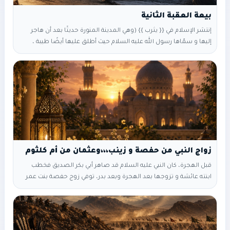
إنتشر الإسلام في {{ يثرب }} (وهي المدينة المنورة حديثًا بعد أن هاجر
إليها و سمّاها رسول الله عليه السلام حيث أطلق عليها أيضًا طيبة ،
وسمّاها طابة ) ولكن ليس كل أهل يثرب دخلوا في الإسلام إنما الذين
دخلوا جميعهم قوم {{ سعد بن معاذ من الأوس }} أما الخزرج فمنهم
من أسلم ، ومنهم من لم يسلم ولم
زواج النبي من حفصة و زينب،،،وعثمان من أم كلثوم
قبل الهجرة، كان النبي عليه السلام قد صاهر أبي بكر الصديق فخطب
ابنته عائشة و تزوجها بعد الهجرة وبعد بدر، توفي زوج حفصة بنت عمر
بن الخطاب التي كانت متزوجة من صحابي اسمه {{ خنيس بن حذافة
السهمي }} وقد شهد بدراً وأصيب بجراحه….ولكنه لم يكن شهيداً فيها و
بعد اشهر من بدر، توفيّ زوج حفصة فأصبحت أرملة ولم تتجاوز ١٨