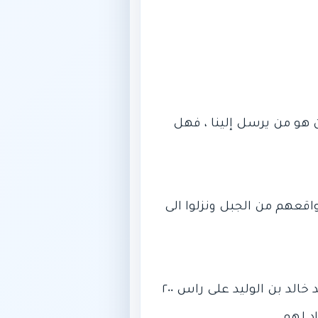
ون هو من يرسل إلينا ، فهل
اقعهم من الجبل ونزلوا الى
في بداية المعركة عندما وضع النبي الرماة على التل بعد ان تفحص المكان ببصيرته،،،فوجد خالد بن الوليد على راس ٢٠٠