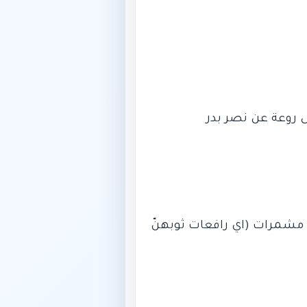
) مشمرات (اي رافعات ثوبهنّ