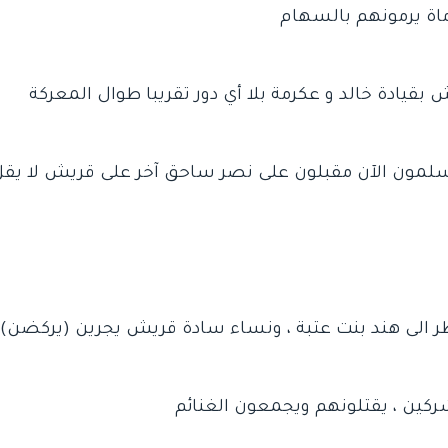
أنظر الى هند بنت عتبة ، ونساء سادة قريش يجرين (يركضن