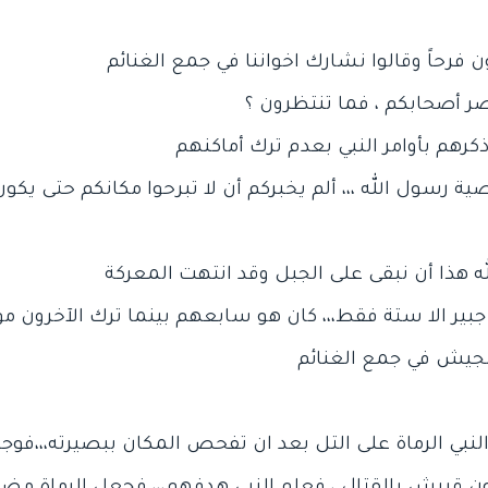
وصية رسول الله ،،، ألم يخبركم أن لا تبرحوا مكانكم حتى يك
بير الا ستة فقط،،، كان هو سابعهم بينما ترك الآخرون مو