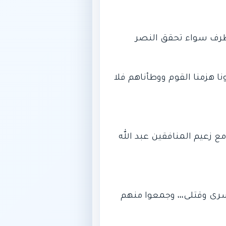
 ظرف سواء تحقق النصر
ونا هزمنا القوم ووطأناهم فلا
مين ( الذي كان عددهم ٧٠٠ من أصل ١٠٠٠ بعدما انسحب ٣٠٠ منهم مع زعيم المنافقين عبد الله
يهم اسرى وقتلى،،، وجمعوا منهم