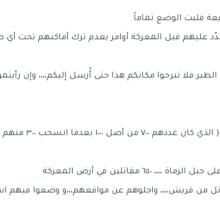
ّد عليهم قبل المعركة أوامر بعدم ترك أماكنهم تحت أي
لطير فلا تبرحوا مكانكم هذا حتى أُرسل إليكم،،،، وإن رأيتم
فلما تحقق النصر للمسل
٦٥ هزموا ٣ آلاف مقاتل من قريش،،،، واجلوهم عن مواقعهم،،،و وضعوا ف