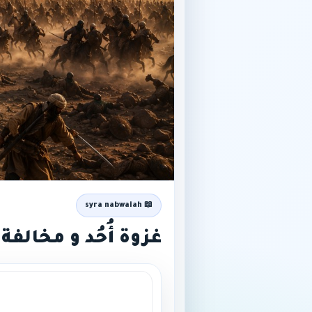
📖 syra nabwaiah
غزوة أُحُد و مخالفة 