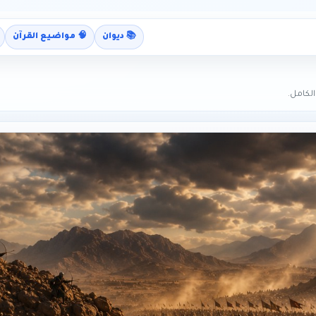
📚 ديوان
🧠 مواضيع القرآن
لكامل.