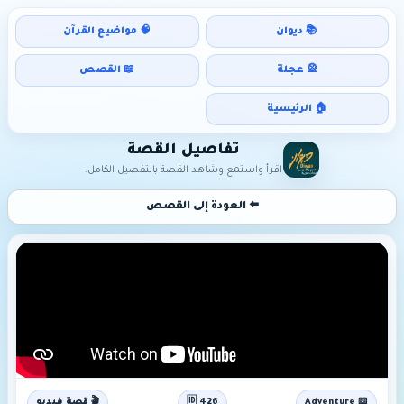
📚 ديوان
🧠 مواضيع القرآن
🎡 عجلة
📖 القصص
🏠 الرئيسية
تفاصيل القصة
اقرأ واستمع وشاهد القصة بالتفصيل الكامل.
⬅️ العودة إلى القصص
📖 Adventure
🆔 426
🎬 قصة فيديو