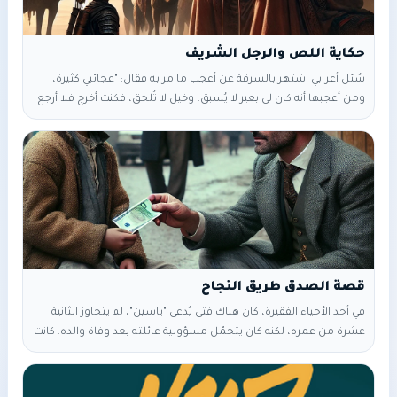
حكاية اللص والرجل الشريف
سُئل أعرابي اشتهر بالسرقة عن أعجب ما مر به فقال: "عجائبي كثيرة،
ومن أعجبها أنه كان لي بعير لا يُسبق، وخيل لا تُلحق، فكنت أخرج فلا أرجع
خائبًا. خرجت يومًا فاصطدت ضبًّا، وعلّقته على قتب بعيري. ثم مررت بخباء
فيه عجوز وحيدة، فقلت: يجب أن يكون لهذه العجوز غنم أو إبل. عند
المساء، رأيت إبلًا ومعها شيخ عظيم البطن، خشن الكفين، ومعه
قصة الصدق طريق النجاح
في أحد الأحياء الفقيرة، كان هناك فتى يُدعى "ياسين"، لم يتجاوز الثانية
عشرة من عمره، لكنه كان يتحمّل مسؤولية عائلته بعد وفاة والده. كانت
والدته مريضة وأخته الصغيرة بحاجة إلى الطعام والدواء. كان ياسين يبيع
الحلوى البسيطة في السوق يوميًا، يمر على الزبائن بابتسامته البريئة
التي تخفي وراءها معاناة كبيرة. في يومٍ شديد البرودة، وبينما كان ياسين