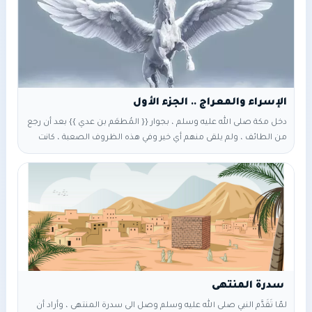
يعادي المسلمين خوفاً من بأسهم ومنهم من يوالي (يُؤَيّد) المسلمين
في سِرّه ، ولكنه يخشى قريش،،، فلا يظهروا
دخل مكة صلى الله عليه وسلم ، بجوار {{ المُطعَم بن عدي }} بعد أن رجع
من الطائف ، ولم يلقى منهم أي خير وفي هذه الظروف الصعبة ، كانت
رحلة {{ الإسراء والمعراج }} حيث كانت كأنها مواساة ، لِما لاقاه (وجده)
من اهل الطائف وقريش و كأن الله يقول لنبيه صلى الله عليه وسلم، (اذا
كان هذا ما لقيته يا
لمّا تَقَدَّم النبي صلى الله عليه وسلم وصل الى سدرة المنتهى ، وأراد أن