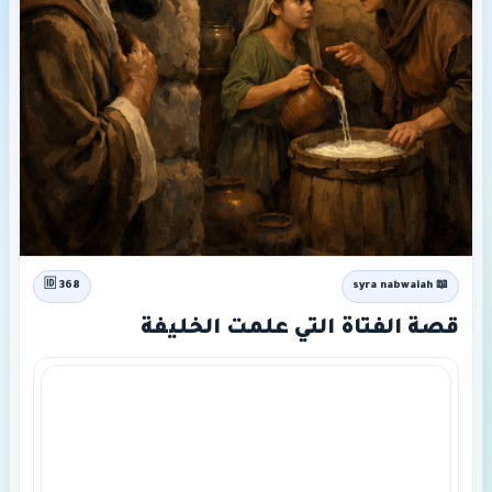
🆔 368
📖 syra nabwaiah