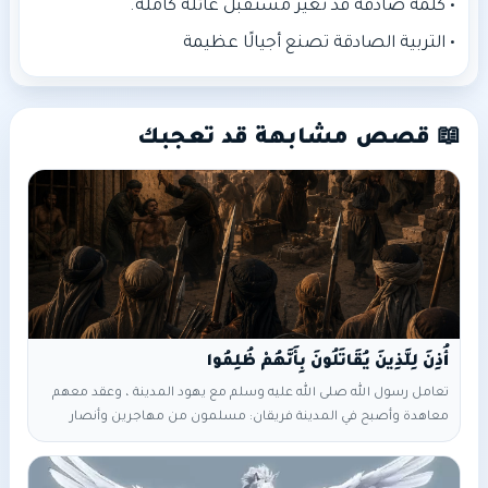
• التربية الصادقة تصنع أجيالًا عظيمة
📖 قصص مشابهة قد تعجبك
أُذِنَ لِلَّذِينَ يُقَاتَلُونَ بِأَنَّهُمْ ظُلِمُوا
تعامل رسول الله صلى الله عليه وسلم مع يهود المدينة ، وعقد معهم
معاهدة وأصبح في المدينة فريقان: مسلمون من مهاجرين وأنصار
ويهود ( أهل الكتاب ) منافقون أما حول المدينة، فالناس كثيرة …ومِلَل
(أديان) متعددة…منهم من يوالي (يُؤَيّد) قريش في سِرِّه، وفي ظاهره لا