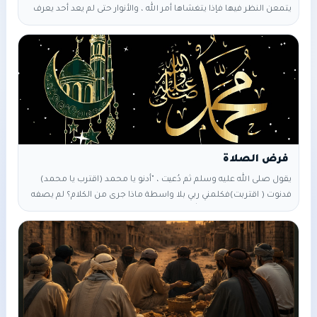
يتمعن النظر فيها فإذا يتغشاها أمر الله ، والأنوار حتى لم يعد أحد يعرف
وصفها سؤال ما معنى لا توصف ؟؟ نسمع اشياء كثيرة لا توصف ؟؟
الإنسان كما نعلم: روح و جسد الروح من امر ربي لا نعلم عنها شيء ،
ولكن الذي نعلمه أنها مستودع الأسرار الجسد هو ذلك
يقول صلى الله عليه وسلم ثم دُعيت ، "أدنو يا محمد (اقترب يا محمد)
فدنوت ( اقتربت)فكلمني ربي بلا واسطة ماذا جرى من الكلام؟ لم يصفه
النبي .. ولكن خلاصته أن الله عزوجل فرض عليه الصلوات الخمس وجاء
في البخاري أن الله فرض الصلاة خمسين صلاة في اليوم والليلة ، فلما
هبط صلى الله عليه وسلم للسماء السادسة ، وكان فيها