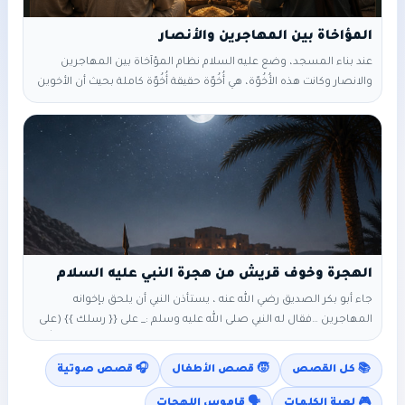
المؤاخاة بين المهاجرين والأنصار
عند بناء المسجد، وضع عليه السلام نظام المؤآخاة بين المهاجرين
والانصار وكانت هذه الأُخُوّة، هي أُخُوّة حقيقة أُخُوّة كاملة بحيث أن الأخوين
يرث كل منهما الآخر ليشعروا حقا بجدية هذه الأخوة حتى نزلت تشريعات
القران الكريم في المدينة المنورة ، ونسخت هذا الحكم بقوله تعالى {{
وَأُولُو الأَرْحَامِ بَعْضُهُمْ أَوْلَى بِبَعْضٍ فِي كِتَابِ اللَّهِ }} ولم يجعل رسول الله
صلى
جاء أبو بكر الصديق رضي الله عنه ، يستأذن النبي أن يلحق بإخوانه
المهاجرين …فقال له النبي صلى الله عليه وسلم :_ على {{ رسلك }} (على
مهلك) أبا بكر .. فإني أرجو أن يأذن لي (يقصد أنه ينتظر أن يسمح له الله)
هاجر أصحاب النبي صلى الله عليه وسلم هاجر حمزة أسد الله وأسد
📚 كل القصص
🧒 قصص الأطفال
🎧 قصص صوتية
رسوله هاجر عمر بن الخطاب الفاروق
🎮 لعبة الكلمات
🗣️ قاموس اللهجات