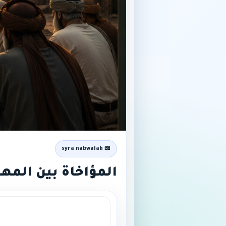
📖 syra nabwaiah
المؤاخاة بين المها