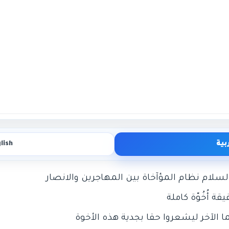
بية
lish