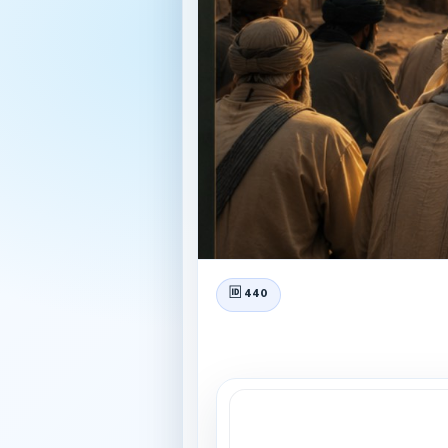
🆔 440