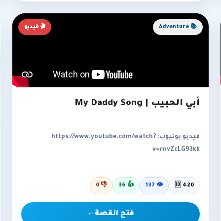
📚 Adventure
🎬 فيديو
أبي الحبيب | My Daddy Song
فيديو يوتيوب: https://www.youtube.com/watch?
v=rnvZcLG93kk
0
👎
36
👍
137
👁
🆔 420
فتح القصة
←