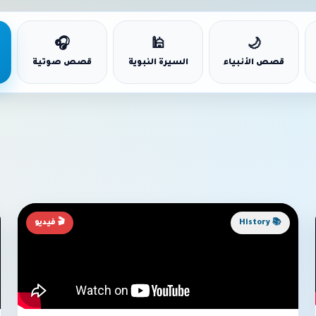
🎧
🕌
🌙
قصص الأنبياء
السيرة النبوية
قصص صوتية
📚 History
🎬 فيديو