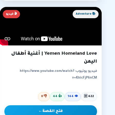
📚 Adventure
🎬 فيديو
Yemen Homeland Love | أغنية أطفال
اليمن
فيديو يوتيوب: https://www.youtube.com/watch?
v=KhicFjP6nCM
0
👎
44
👍
144
👁
🆔 422
فتح القصة
←