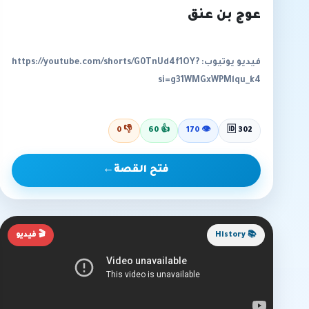
عوج بن عنق
فيديو يوتيوب: https://youtube.com/shorts/G0TnUd4f1OY?
si=g31WMGxWPMlqu_k4
0
👎
60
👍
170
👁
🆔 302
فتح القصة
←
📚 History
🎬 فيديو