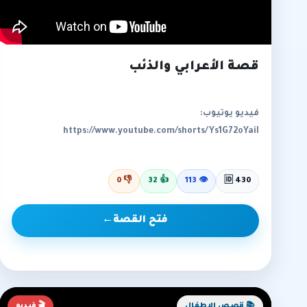
قصة الأعرابي والذئب
فيديو يوتيوب:
https://www.youtube.com/shorts/Ys1G72oYaiI
0
👎
32
👍
113
👁
🆔 430
فتح القصة
←
📚 قصص الاطفال
🎬 فيديو