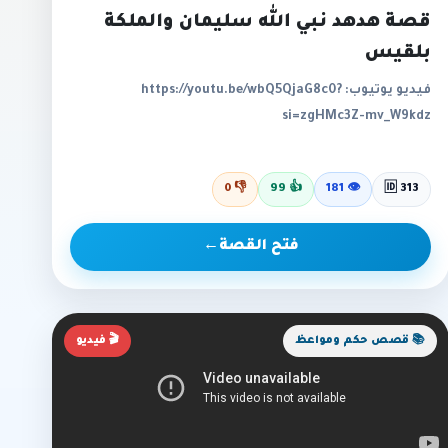
قصة هدهد نبي الله سليمان والملكة
بلقيس
فيديو يوتيوب: https://youtu.be/wbQ5QjaG8c0?
si=zgHMc3Z-mv_W9kdz
0
👎
99
👍
181
👁
🆔 313
فتح القصة
←
📚 قصص حكم ومواعظ
🎬 فيديو