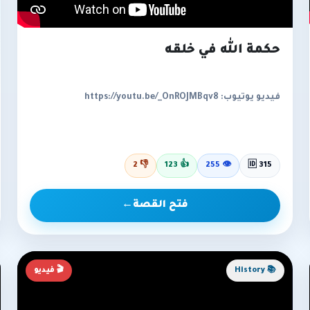
حكمة الله في خلقه
فيديو يوتيوب: https://youtu.be/_OnROJMBqv8
2
👎
123
👍
255
👁
🆔 315
فتح القصة
←
📚 History
🎬 فيديو