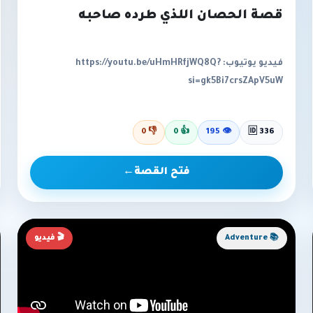
قصة الحصان اللذي طرده صاحبه
فيديو يوتيوب: https://youtu.be/uHmHRfjWQ8Q?
si=gk5Bi7crsZApV5uW
0
👎
0
👍
195
👁
🆔 336
فتح القصة
←
📚 Adventure
🎬 فيديو