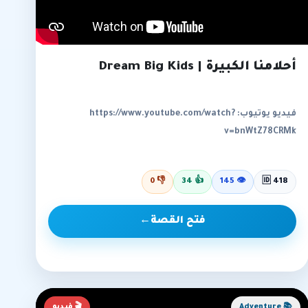
أحلامنا الكبيرة | Dream Big Kids
فيديو يوتيوب: https://www.youtube.com/watch?
v=bnWtZ78CRMk
0
👎
34
👍
145
👁
🆔 418
فتح القصة
←
📚 Adventure
🎬 فيديو