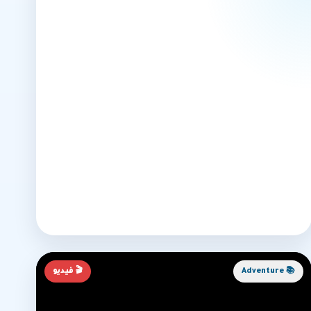
📚 Adventure
🎬 فيديو