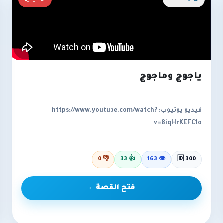
ياجوج وماجوج
فيديو يوتيوب: https://www.youtube.com/watch?
v=8iqHrKEFC1o
0
👎
33
👍
163
👁
🆔 300
فتح القصة
←