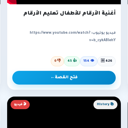
أغنية الأرقام للأطفال تعليم الأرقام
فيديو يوتيوب: https://www.youtube.com/watch?
v=b_cykABIehY
0
👎
45
👍
154
👁
🆔 426
فتح القصة
←
📚 History
🎬 فيديو