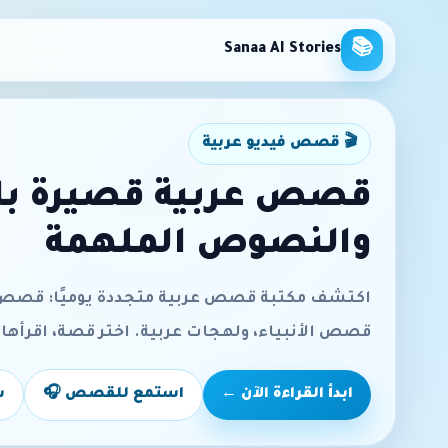
📚
Sanaa AI Stories
🎬 قصص فيديو عربية
يرة بالصوت والفيديو
والنصوص الملهمة
ا: قصص للأطفال، حكم ومواعظ، السيرة النبوية،
ها، استمع إليها، أو شاهدها بسهولة من الجوال.

استمع للقصص 🎧
ابدأ القراءة الآن ←