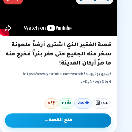
قصة الفقير الذي اشترى أرضاً ملعونة
سخر منه الجميع حتى حفر بئراً فخرج منه
ما هزّ أركان المدينة!
فيديو يوتيوب: https://www.youtube.com/watch?
v=DyNFoqSObr4
0
👎
111
👍
235
👁
🆔 344
فتح القصة
←