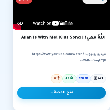
اللهُ معي! | Allah Is With Me! Kids Song
فيديو يوتيوب: https://www.youtube.com/watch?
v=WdNmSeqEYJ8
0
👎
43
👍
128
👁
🆔 421
فتح القصة
←