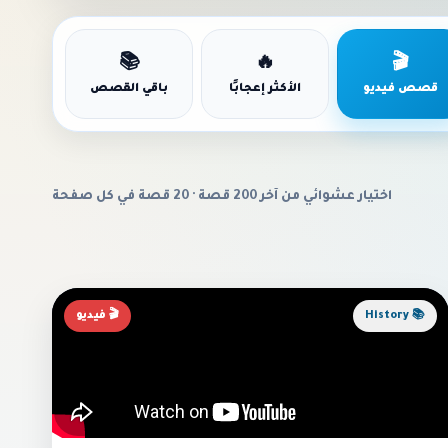
📚
🔥
🎬
قصص فيديو
الأكثر إعجابًا
باقي القصص
اختيار عشوائي من آخر 200 قصة · 20 قصة في كل صفحة
📚 History
🎬 فيديو