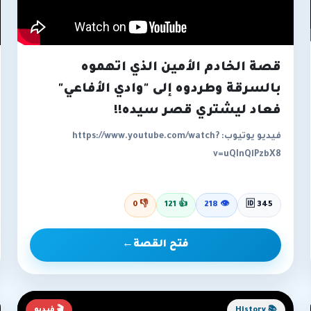
قصة الخادم الأمين الذي اتهموه
بالسرقة وطردوه إلى "وادي الأفاعي"
فعاد ليشتري قصر سيده!!
فيديو يوتيوب: https://www.youtube.com/watch?
v=uQInQlPzbX8
0
👎
121
👍
218
👁
🆔 345
فتح القصة
←
📚 History
🎬 فيديو