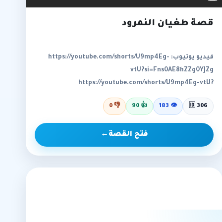
قصة طغيان النمرود
فيديو يوتيوب: https://youtube.com/shorts/U9mp4Eg-
vtU?si=Fns0AE8hZZg0YJZg
https://youtube.com/shorts/U9mp4Eg-vtU?
si=Fns0AE8hZZg0YJZg
0
👎
90
👍
183
👁
🆔 306
فتح القصة
←