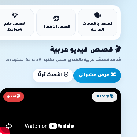
💡
🗣️
🧒
قصص باللهجات
قصص حكم
قصص الأطفال
العربية
ومواعظ
🎬 قصص فيديو عربية
شاهد قصصًا عربية بالفيديو ضمن مكتبة Sanaa AI المتجددة.
🔀 عرض عشوائي
🕒 الأحدث أولًا
📚 History
🎬 فيديو