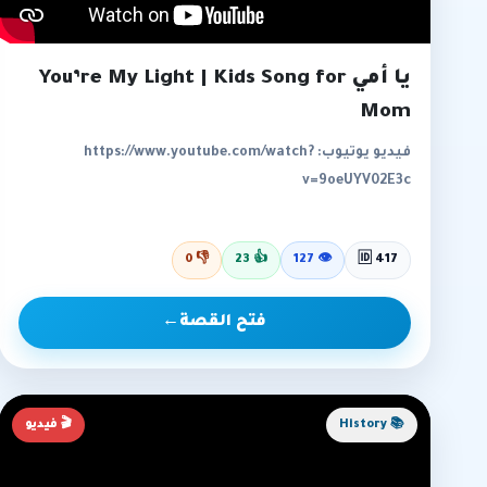
يا أمي You’re My Light | Kids Song for
Mom
فيديو يوتيوب: https://www.youtube.com/watch?
v=9oeUYV02E3c
0
👎
23
👍
127
👁
🆔 417
فتح القصة
←
📚 History
🎬 فيديو