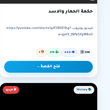
حكمة الحمار والاسد
فيديو يوتيوب: https://youtube.com/shorts/ipXY8IUFRsg?
si=jphV_INPkGVpW8uO
1
👎
219
👍
449
👁
🆔 308
فتح القصة
←
📚 History
🎬 فيديو