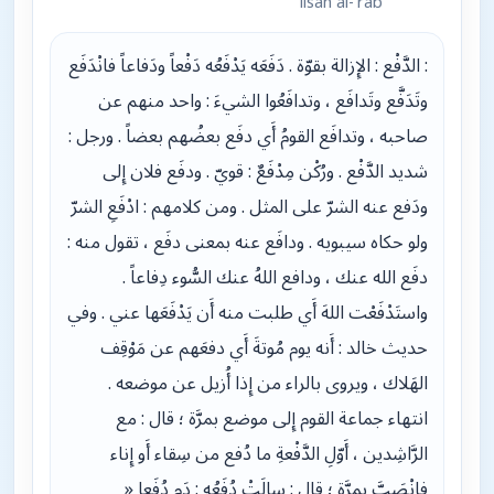
lisān al-‘rab
: الدَّفْع : الإِزالة بقوّة . دَفَعَه يَدْفَعُه دَفْعاً ودَفاعاً فانْدَفَع
وتَدَفَّع وتَدافَع ، وتدافَعُوا الشيءَ : واحد منهم عن
صاحبه ، وتدافَع القومُ أَي دفَع بعضُهم بعضاً . ورجل :
شديد الدَّفْع . ورُكْن مِدْفَعٌ : قويّ . ودفَع فلان إِلى
ودَفع عنه الشرّ على المثل . ومن كلامهم : ادْفَعِ الشرّ
ولو حكاه سيبويه . ودافَع عنه بمعنى دفَع ، تقول منه :
دفَع الله عنك ، ودافع اللهُ عنك السُّوء دِفاعاً .
واستَدْفَعْت اللهَ أَي طلبت منه أَن يَدْفَعَها عني . وفي
حديث خالد : أَنه يوم مُوتةَ أَي دفعَهم عن مَوْقِف
الهَلاك ، ويروى بالراء من إِذا أُزيل عن موضعه .
انتهاء جماعة القوم إِلى موضع بمرَّة ؛ قال : مع
الرَّاشِدين ، أَوّلِ الدَّفْعةِ ما دُفع من سِقاء أَو إِناء
فانْصَبَّ بمرَّة ؛ قال : سالَتْ دُفَعُه : دَمٍ دُفَعا «