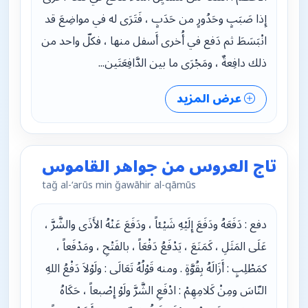
إِذا صَبَبٍ وحَدُورٍ من حَدَبٍ ، فَتَرَى له في مواضِعَ قد
انْبَسَطَ ثم دَفع في أُخرى أَسفل منها ، فكلّ واحد من
ذلك دافِعةٌ ، ومَجْرَى ما بين الدَّافِعَتَين...
عرض المزيد
تاج العروس من جواهر القاموس
tağ al-‘arūs min ğawāhir al-qāmūs
دفع : دَفَعَهُ ودَفَعَ إِلَيْهِ شَيْئاً ، ودَفَعَ عَنْهُ الأَذَى والشَّرَّ ،
عَلَى المَثَلِ ، كَمَنَعَ ، يَدْفَعُ دَفْعَاً ، بالفَتْحِ ، ومَدْفَعاً ،
كمَطْلِبٍ : أَزَالَهُ بِقُوَّةٍ . ومنه قَوْلُهُ تَعَالَى : ولَوْلاَ دَفْعُ اللهِ
النّاسَ ومِنْ كَلامِهِمْ : ادْفَعِ الشَّرَّ ولَوْ إِصْبعاً ، حَكَاهُ