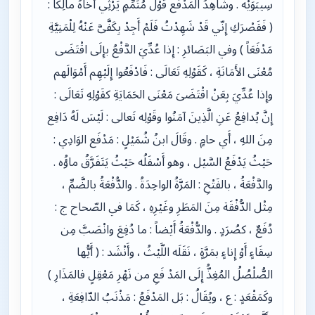
سِيبَوَيْه . وشَاهِدُ المَدْفَع قَوْلُ مُتَمِّمٍ يَرْثِي أَخَاهُ مالِكاً :
( فَقَصْرَكِ إِنّي قَدْ شَهِدْتُ فَلَمْ أَجِدْ بِكَفَّىَّ عَنْهُ لِلْمَنِيَّةِ
مَدْفَعَاً ) وفي البَصَائرِ : إِذا عُدِّيَ الدَّفْعُ بإِلَى اقْتَضَى
مُعْنَى الأَمَانَةِ ، كَقَوْلِهِ تَعَالَى : فَادْفَعُوا إِلَيْهِم أَمْوَالَهم
وإِذا عُدِّيَ بِعَنْ اقْتَضَىَ مَعْنَى الحَمَايَةِ كقَوْلِهِ تَعَالَى :
إِنَّ يُدافِعُ عَنِ الَّذِينَ آمَنُوا وقَوْلِه تَعالى : لَيْسَ لَهُ دَافِع
مِنَ اللهِ ، أَي حامٍ . وقَالَ ابنُ شُمَيْلٍ : مَدْفَع الوَادِي :
حَيْثُ يَدْفَعُ السَّيْل ، وهو أَسْفَلُه حَيْثُ يَتَفَرَّقُ ماؤُه .
والدَّفْعَةُ ، بالفَتْحِ : المَرَّةُ الواحِدَةُ . والدُّفْعَةُ بالضَّمِّ ،
مِثْل الدُّفْقَة مِنَ المَطَرِ وغَيْرِهِ ، كَمَا في الصّحاح ج :
دُفَعٌ ، كصُرَدٍ . والدُّفْعَةُ أَيْضاً : ما دُفِعَ وانْصَبَّ مِن
سِقَاءٍ أَوْ إِناءٍ بمَرَّةٍ ، نَقَلَه اللَّيْثُ ، وأَنْشَد : ( أَيُّها
الصُّلْصُلُ المُغِذُّ إِلَى المَدْ فَعِ من نَهْرِ مَعْقِلٍ فالمَذَارِ )
وكَمَقْعَدٍ : ع ، ويُقَالُ : بَل المَدْفَعُ : مَذْنَبُ الدّافِعَةِ ،