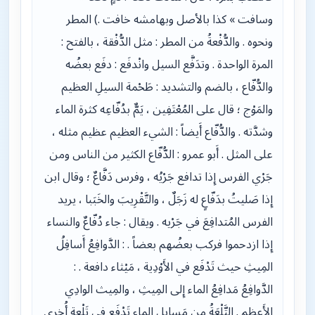
وسافت » كذا بالأصل وبهامشه خافت .) المطر
ونحوه . والدُّفْعةُ من المطر : مثل الدُّفْقة ، بالفتح :
المرة الواحدة . وتدَفَّع السيل وانْدفَع : دفَع بعضُه
والدُّفّاع ، بالضم والتشديد : طَحْمة السيلِ العظيم
والمَوْج ؛ قال على المُعْتَفِين ، يَمٌّ بدُفّاعِه كثرة الماء
وشدَّته . والدُّفّاع أَيضاً : الشيء العظيم عظيم مثله ،
على المثل . أَبو عمرو : الدُّفّاع الكثير من الناس ومن
جَرْي الفرس إِذا تدافع جَرْيُه ، وفرس دَفَّاعٌ ؛ وقال ابن
إِذا صَليتُ بدَفّاعٍ له زَجَلٌ ، والتَّقْرِيبَ والخَبَبا ، يريد
الفرس المُتدافِعَ في جَرْيه . ويقال : جاء دُفّاعٌ والنساء
إِذا ازدحموا فركب بعضُهم بعضاً . : الدَّوافِعُ أَسافِلُ
المِيثِ حيث تَدْفَع في الأَوْدِية ، مَيْثاء دافعة . :
الدَّوافِعُ مَدافِعُ الماء إِلى المِيثِ ، والمِيث الوادِي
الأَعظم . التَّلْعَةُ من مَسايِل الماء تَدْفَع في تَلْعة أُخرى