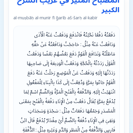
المصباح المنير في غريب الشرح
الكبير
al-muṣbāḥ al-munῑr fῑ ḡarῑb aš-šarḥ al-kabῑr
دَفَعْتُهُ دَفْعًا نَحَّيْتُهُ فَانْدَفَعَ وَدَفَعْتُ عَنْهُ الْأَذَى
وَدَافَعْتُ عَنْهُ مِثْلُ : حَاجَجْتُ وَدَافَعْتُهُ عَنْ حَقِّهِ
مَاطَلْتُهُ وَتَدَافَعَ الْقَوْمُ دَفَعَ بَعْضُهُمْ بَعْضًا وَدَفَعْتُ
الْقَوْلَ رَدَدْتُهُ بِالْحُجَّةِ وَدَفَعْتُ الْوَدِيعَةَ إلَى صَاحِبِهَا
رَدَدْتُهَا إلَيْهِ وَدَفَعْتُ عَنْ الْمَوْضِعِ رَحَلْتُ عَنْهُ دَفَعَ
الْقَوْمُ جَاءُوا بِمَرَّةٍ وَدُفِعْتُ إلَى كَذَا بِالْبِنَاءِ لِلْمَفْعُولِ
انْتَهَيْتُ إلَيْهِ. وَالدَّفْعَةُ بِالْفَتْحِ الْمَرَّةُ وَبِالضَّمِّ اسْمٌ لِمَا
يُدْفَعُ بِمَرَّةٍ يُقَالُ دَفَعْتُ مِنْ الْإِنَاءِ دَفْعَةً بِالْفَتْحِ بِمَعْنَى
الْمَصْدَرِ وَجَمْعُهَا دَفَعَاتٌ مِثْلُ : سَجْدَةٍ وَسَجَدَاتٍ
وَبَقِيَ فِي الْإِنَاءِ دُفْعَةٌ بِالضَّمِّ أَيْ مِقْدَارٌ يُدْفَعُ قَالَ ابْنُ
فَارِسٍ وَالدُّفْعَةُ مِنْ الْمَطَرِ وَالدَّمِ وَغَيْرِهِ مِثْلُ : الدُّفْقَةِ