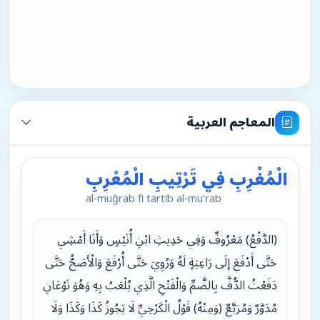
المعاجم العربية
الْمُغْرِبِ فِي تَرْتِيبِ الْمُعْرِبِ
al-muğrab fῑ tartῑb al-mu‘rab
‏(‏الدَّفْعُ‏)‏ مَعْرُوفٌ وَفِي حَدِيثِ ابْنِ أُنَيْسٍ وَأَنَا أَمْشِي
حَتَّى أَدْفَعَ إلَى رَاعِيَةٍ لَهُ وَرُوِيَ حَتَّى أُرْفَعَ وَالْأَصَحُّ حَتَّى
دَفَعْتُ الدُّفَّ بِالضَّمِّ وَالْفَتْحِ الَّذِي يُلْعَبُ بِهِ وَهُوَ نَوْعَانِ
مُدَوَّرٌ وَمُرَبَّعٌ ‏(‏وَمِنْهُ‏)‏ قَوْلُ الْكَرْخِيِّ لَا يَجُوزُ كَذَا وَكَذَا وَلَا