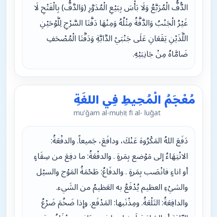
الدُّفُّ الْمُرَبَّعُ وَلَا بَأْسَ بِبَيْعِ الْمُدَوَّرِ ‏(‏وَالدَّفُّ‏)‏ بِالْفَتْحِ لَا
غَيْرُ الْجَنْبُ وَالدَّفَّةُ مِثْلُهُ وَمِنْهَا دَفَّتَا السَّرْجِ لِلَّوْحَيْنِ
اللَّذَيْنِ يَقَعَانِ عَلَى جَنْبَيْ الدَّابَّةِ وَدَفَّتَا الْمُصْحَفِ
ضَامَّاهُ مِنْ جَانِبَيْهِ‏.‏
مُعْجَمُ الْمُحِيطِ فِي اللغَةِ
mu’ğam al-muḥῑṭ fῑ al- luḡat
دَفَعَ اللهُ المَكْرُوهَ عَنْكَ، ودافَعَ، جَميعاً. والدفْعَةُ:
الانْتِهَاءُ إلى مَوْضع بِمَرةٍ . والدفْعَةُ: ما دفِعَ من سِقَاءٍ
أو اناءٍ فانْصَب بِمَرةٍ . والدفَاعُ: طَحْمَةُ المَوْج والسيْل
والشيْءِ العظيم يُدْفَعُ به العَظيمُ من الشَيء.
والدافِعَةُ: التَلْعَةُ. ومِذْنَبها: المَدْفَع. وإِذا ضَخُمَ ضَرْعُ