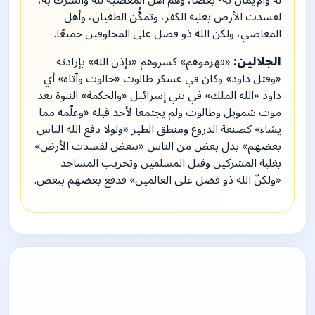
له والإيمان به- بعضًا، وهم أهل المعصية لله والشرك به،
لفسدت الأرض بغلبة الكفر، وتمكُّن الطغيان، وأهل
المعاصي، ولكن الله ذو فضل على المخلوقين جميعًا.
الجلالين:
«فهزموهم» كسروهم «بإذن الله» بإرادته
«وقتل داود» وكان في عسكر طالوت «جالوت وآتاه» أي
داود «الله الملك» في بني إسرائيل «والحكمة» النبوة بعد
موت شمويل وطالوت ولم يجتمعا لأحد قبله «وعلّمه مما
يشاء» كصنعة الدروع ومنطق الطير «ولولا دفع الله الناس
بعضهم» بدل بعض من الناس «ببعض لفسدت الأرض»
بغلبة المشركين وقتل المسلمين وتخريب المساجد
«ولكنّ الله ذو فضل على العالمين» فدفع بعضهم ببعض.