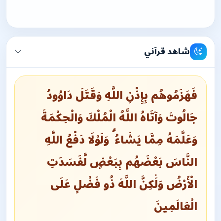
شاهد قرآني
فَهَزَمُوهُم بِإِذْنِ اللَّهِ وَقَتَلَ دَاوُودُ
جَالُوتَ وَآتَاهُ اللَّهُ الْمُلْكَ وَالْحِكْمَةَ
وَعَلَّمَهُ مِمَّا يَشَاءُ ۗ وَلَوْلَا دَفْعُ اللَّهِ
النَّاسَ بَعْضَهُم بِبَعْضٍ لَّفَسَدَتِ
الْأَرْضُ وَلَٰكِنَّ اللَّهَ ذُو فَضْلٍ عَلَى
الْعَالَمِينَ