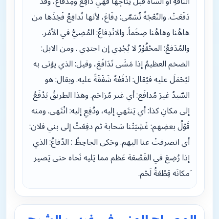
النّاقةِ أو الشاة قبلَ نِتاجِها فهي دَافِع ومِدْفَاعُ، وقد
دَفَعَتْ. والنًعْجَةُ تُسَمّى: دِفَاعَ، لأنها تُدافِعُ فَخِذَها من
هاهُنا وهاهُنا ضِخَماً. والانْدِفاعُ: المُضِيُّ في الأمْر.
والمُدَفعُ: المحْقُوْرُ لا يُجْدِي إن اجتدِي . ومن الابل:
الضخم العظيمُ إذا مَشَى تَدَافَعَ، وقيل: الذي يؤتى به
ليُحْمَلَ عليه فيُقال: ادْفَعْهُ شَفَقَةً عليه. ويقال: هو
السّيدُ غيرَ مُدافَع: أي غير مُزاحَم. وهذا الطريقُ يَدْفَعُ
إلى مكانِ كذا: أي يَنتَهي إليه، ودُفِعِ إليه: انْتَهى. ومنه
قَوْلُ بعضِهم: غَشِيَتْنا سَحابة ثم دفِعَتْ إلى بني فلان:
أي انصرفتْ عنا اليهم. وحَكى الجاحِظُ : الدًفاعُ: الذي
إذا رُضِعَ في القَصْعَة عَظم مما يَليه نَحاه حتى يَصير
َمكانَه قِطْعَةُ لَحْم.