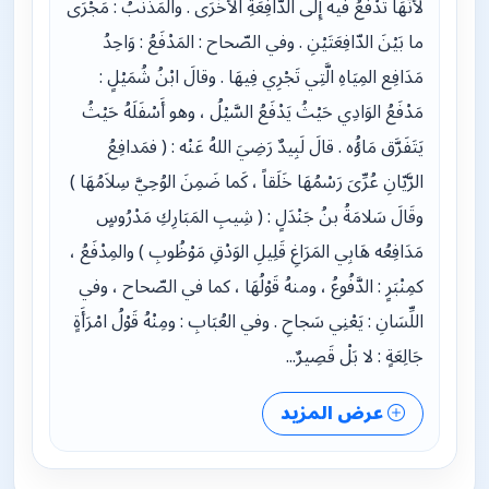
لأَنَّهَا تَدْفَعُ فيه إِلَى الدّافِعَةِ الأُخْرَى . والمَذْنَبُ : مَجْرَى
ما بَيْنَ الدّافِعَتَيْنِ . وفي الصّحاح : المَدْفَعُ : وَاحِدُ
مَدَافِع المِيَاهِ الَّتِي تَجْرِي فِيهَا . وقالَ ابْنُ شُمَيْلٍ :
مَدْفَعُ الوَادِي حَيْثُ يَدْفَعُ السَّيْلُ ، وهو أَسْفَلَهُ حَيْثُ
يَتَفَرَّق مَاؤُه . قالَ لَبِيدٌ رَضِيَ اللهُ عَنْه : ( فمَدافِعُ
الرَّيّانِ عُرِّىَ رَسْمُهَا خَلَقاً ، كَما ضَمِنَ الوُحِيَّ سِلاَمُهَا )
وقَالَ سَلامَةُ بنُ جَنْدَلٍ : ( شِيبِ المَبَارِكِ مَدْرُوسٍ
مَدَافِعُه هَابِي المَرَاغِ قَلِيلِ الوَدْقِ مَوْظُوبِ ) والمِدْفَعُ ،
كمِنْبَرٍ : الدَّفُوعُ ، ومنهُ قَوْلُهَا ، كما في الصّحاح ، وفي
اللِّسَانِ : يَعْنِي سَجاحِ . وفي العُبَابِ : ومِنْهُ قَوْلُ امْرَأَةٍ
جَالِعَةٍ : لا بَلْ قَصِيرٌ...
عرض المزيد