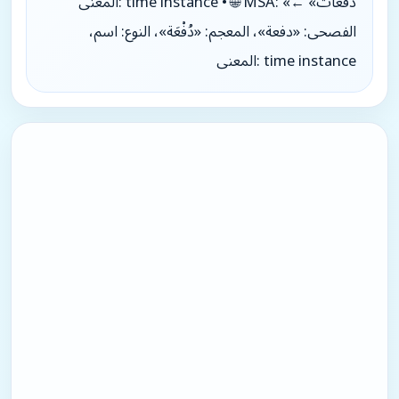
المعنى: time instance • 🌐 MSA: «دفعات» ←
الفصحى: «دفعة»، المعجم: «دُفْعَة»، النوع: اسم،
المعنى: time instance