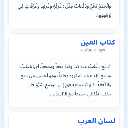
وَالْجَمْعُ دُفَعٌ وَدُفُعَاتٌ مِثْلُ : غُرْفَةٍ وَغُرَفٍ وَغُرُفَاتٍ فِي
وُجُوهِهَا.
كتاب العين
kitābu al-‘ayn
"دفع: دَفَعْتُ عنه كذا وكذا دفعاً ومدفعاً، أي: مَنَعْتُ.
ودافع الله عنك المكروه دفاعاً، وهو أحسن من دَفَع.
والدَّفْعَةُ: انتهاءُ جماعةِ قومٍ إلى موضعٍ بمُرَّةٍ. قال
خلف: فنُدْعَى جميعاً مع الرّاشدين
لسان العرب