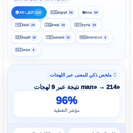
🌐
All / الكل
🇪🇬
egypt
msa
214
55
54
🇾🇪
taizi
🇮🇶
iraqi
🇸🇾
syria
24
19
19
🇸🇦
najdi
🇾🇪
sanani
🇲🇦
morocco
16
15
6
🇩🇿
oran
6
ملخص ذكي للمعنى عبر اللهجات
«man» → 214 نتيجة عبر 9 لهجات
96%
مؤشر التغطية