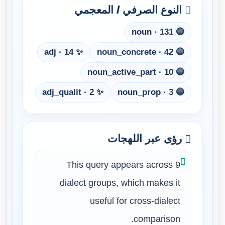
النوع الصرفي / المعجمي
🔵 noun · 131
✨ adj · 14
🔵 noun_concrete · 42
🔵 noun_active_part · 10
✨ adj_qualit · 2
🔵 noun_prop · 3
رؤى عبر اللهجات
This query appears across 9
dialect groups, which makes it
useful for cross-dialect
comparison.