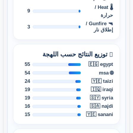
🌡 Heat /
9
حرارة
🔫 Gunfire /
3
إطلاق نار
توزيع النتائج حسب اللهجة
55
🇪🇬 egypt
54
🌐 msa
24
🇾🇪 taizi
19
🇮🇶 iraqi
19
🇸🇾 syria
16
🇸🇦 najdi
15
🇾🇪 sanani