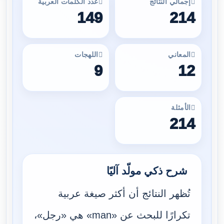
إجمالي النتائج
عدد الكلمات العربية
149
214
المعاني
اللهجات
9
12
الأمثلة
214
شرح ذكي مولّد آليًا
تُظهر النتائج أن أكثر صيغة عربية
تكرارًا للبحث عن «man» هي «رجل»،