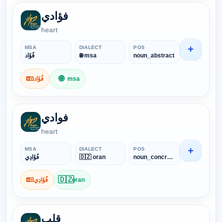
فؤادي
heart
+
MSA
DIALECT
POS
فُؤَاد
🌐 msa
noun_abstract
🌐
فُؤَاد
msa
فوادي
heart
+
MSA
DIALECT
POS
فُؤَادِي
🇩🇿 oran
noun_concrete
🇩🇿
فُؤَادِي
oran
قلب