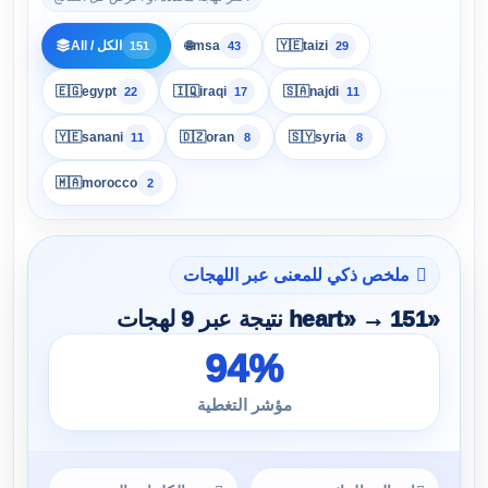
🌐
All / الكل
msa
🇾🇪
taizi
151
43
29
🇪🇬
egypt
🇮🇶
iraqi
🇸🇦
najdi
22
17
11
🇾🇪
sanani
🇩🇿
oran
🇸🇾
syria
11
8
8
🇲🇦
morocco
2
ملخص ذكي للمعنى عبر اللهجات
«heart» → 151 نتيجة عبر 9 لهجات
94%
مؤشر التغطية