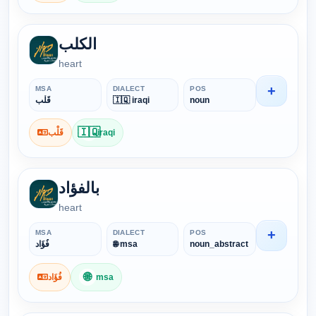
الكلب
heart
+
MSA
DIALECT
POS
قَلْب
🇮🇶 iraqi
noun
🇮🇶
قَلْب
iraqi
بالفؤاد
heart
+
MSA
DIALECT
POS
فُؤَاد
🌐 msa
noun_abstract
🌐
فُؤَاد
msa