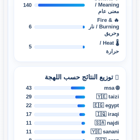
Meaning /
140
معنى عام
🔥 Fire &
6
Burning / نار
وحريق
🌡 Heat /
5
حرارة
توزيع النتائج حسب اللهجة
43
🌐 msa
29
🇾🇪 taizi
22
🇪🇬 egypt
17
🇮🇶 iraqi
11
🇸🇦 najdi
11
🇾🇪 sanani