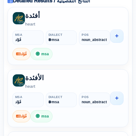
Detailed Results / النتائج التفصيلية
أفئدة
heart
+
MSA
DIALECT
POS
فُؤَاد
🌐 msa
noun_abstract
🌐
فُؤَاد
msa
الأفئدة
heart
+
MSA
DIALECT
POS
فُؤَاد
🌐 msa
noun_abstract
🌐
فُؤَاد
msa