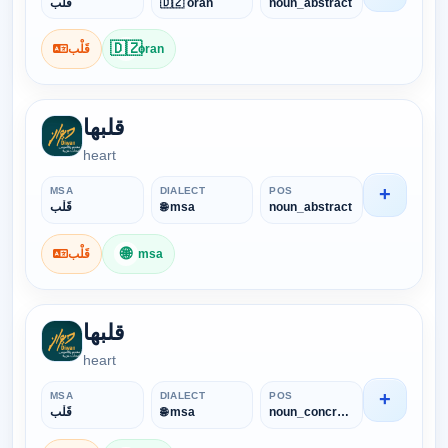
قَلْب
🇩🇿 oran
noun_abstract
🇩🇿
قَلْب
oran
قلبها
heart
+
MSA
DIALECT
POS
قَلْب
🌐 msa
noun_abstract
🌐
قَلْب
msa
قلبها
heart
+
MSA
DIALECT
POS
قَلْب
🌐 msa
noun_concrete