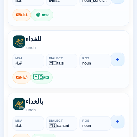
noun_concrete
🌐 msa
غَدَاء
🌐
msa
غَدَاء
للغداء
lunch
+
MSA
DIALECT
POS
noun
🇾🇪 taizi
غَداء
🇾🇪
taizi
غَداء
بالغداء
lunch
+
MSA
DIALECT
POS
noun
🇾🇪 sanani
غَداء