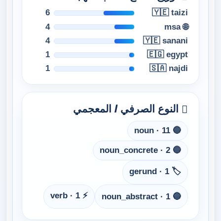
6
🇾🇪 taizi
4
🌐 msa
4
🇾🇪 sanani
1
🇪🇬 egypt
1
🇸🇦 najdi
النوع الصرفي / المعجمي
🔵 noun · 11
🔵 noun_concrete · 2
🏷️ gerund · 1
⚡ verb · 1
🔵 noun_abstract · 1