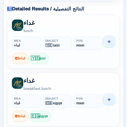
Detailed Results / النتائج التفصيلية
غداء
lunch
+
MSA
DIALECT
POS
noun
🇾🇪 taizi
غَداء
🇾🇪
taizi
غَداء
غداء
breakfast lunch
+
MSA
DIALECT
POS
noun
🇪🇬 egypt
غَداء
🇪🇬
egypt
غَداء