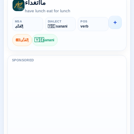
مااتغداء
have lunch eat for lunch
+
MSA
DIALECT
POS
verb
🇾🇪 sanani
اِتْغَدَّى
🇾🇪
sanani
اِتْغَدَّى
SPONSORED