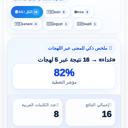
🌐
msa
taizi
🇾🇪
All / الكل
16
6
4
🇾🇪
sanani
🇪🇬
egypt
🇸🇦
najdi
4
1
1
ملخص ذكي للمعنى عبر اللهجات
«غداء» → 16 نتيجة عبر 5 لهجات
82%
مؤشر التغطية
إجمالي النتائج
عدد الكلمات العربية
8
16