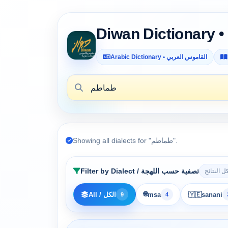
Arabic Dictionary • القاموس العربي
Showing all dialects for "طماطم".
Filter by Dialect / تصفية حسب اللهجة
 النتائج
🌐
sanani
🇾🇪
msa
All / الكل
9
4