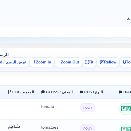
ة.
cal Graph
To
Reflow
Fit
Zoom Out
Zoom In
Expand / عرض الرسم
POS / النوع
GLOSS / المعنى
LEX / المعجم
—
tomato
noun
🇪🇬
طَماطِم
tomatoes
noun
🇾🇪