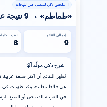
ملخص ذكي للمعنى عبر اللهجات
«طماطم» → 9 نتيجة عبر 3 لهجات
إجمالي النتائج
عدد الكلمات
8
9
شرح ذكي مولّد آليًا
تُظهر النتائج أن أكثر صيغة عربية
في العربية الفصحى أو الصيغ الر