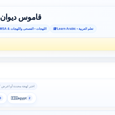
Diwan Dictionary • قاموس ديوان
Learn Arabic • تعلم العربية
MSA & اللهجات • الفصحى واللهجات
اختر لهجة محددة أو اعرض كل
🇪🇬
egypt
3
2