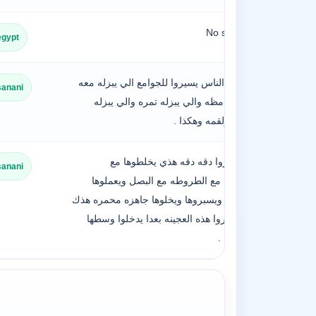
No sentence
egypt
العاده ان الناس يسيروا للجوامع الي يبزله معه
sanani
صغيره حامظه والي يبزله تمره والي يبزله
سحاوق ولقمه وهكذا .
وايضا يجروا دقه دقه هذي يخلطوها مع
sanani
البقدونس مع الطروطه مع البصل ويعملوها
ويكشنوها ويسبروها ويخلوها جاهزه محمره هذك
بكلها ويجروا هذه العجينه بعدا يدخلوا وسطها
السنبوسه .