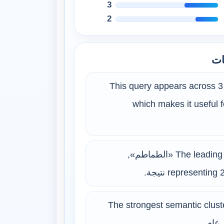
3
2
ات
This query appears across 3 
which makes it useful f
The leading surface form is «الطماطم»,
represent نتيجة.
The strongest semantic clust