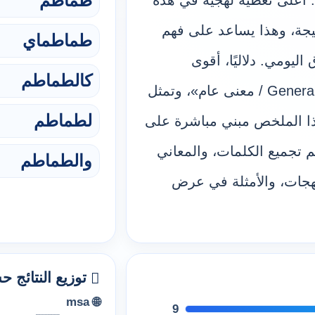
طماطم
. أعلى تغطية لهجية في هذه
ئج جاءت من «msa» بعدد 4 نتيجة، وهذا يساعد على فهم
طماطماي
ليومي. دلاليًا، أقوى
كالطماطم
مجموعة معنى هي «✨ General Meaning / معنى عام»، وتمثل
لطماطم
الية. هذا الملخص مبني مباشرة على
Diwan A، حيث يتم تجميع الكلمات، والمعاني
والطماطم
لهجات، والأمثلة في عرض
توزيع النتائج 
🌐 msa
9