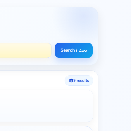
Search / بحث
9 results