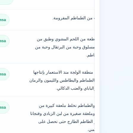
أربع حبات من الطماطم المفرومة.
msa
العشاء: قطعة من اللحم المشوي وطبق من
msa
الخضار المسلوق وحبة من البرتقال وحبة من
ثمار الطماطم.
واشتهرت منطقة الولجة منذ الاستعمار بإنتاجها
msa
للخضر, كالطماطم والبطاطس والليمون والرمان
والأفوكا والباباي والعنب الدكالي.
الشوفان والطماطم نخلط ملعقة كبيرة من
msa
الشوفان وملعقة صغيرة من لبن الزبادي وفنجانا
من عصير الطاطم الطازج حتى نحصل على
خليط كريمي.