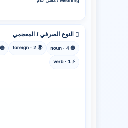
Meaning / معنى عام
النوع الصرفي / المعجمي
🌍 foreign · 2
un_concrete · 2
🔵 noun · 4
⚡ verb · 1