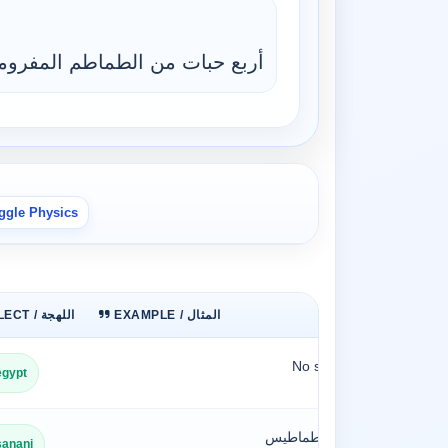
أربع حبات من الطماطم المفروم
ggle Physics
EXAMPLE / المثال
DIALECT / اللهجة
No sentence
egypt
لطماطم طماطيس
sanani