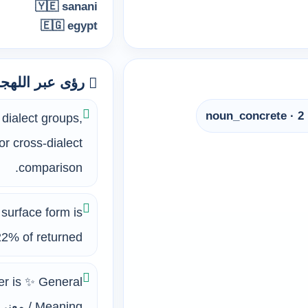
🇾🇪 sanani
🇪🇬 egypt
رؤى عبر اللهج
🔵 no
dialect groups,
or cross-dialect
comparison.
ing 22% of returned
er is ✨ General
Meaning / معنى عام.