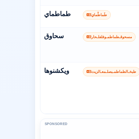
طماطماي
طَماطْماي
سحاوق
مسحوقـطماطمـوفلفلـحار
ويكشنوها
طبخـالطماطمـبصلـمعـالزيت
SPONSORED