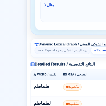
مثال 3
Dynamic Lexi / الرسم الشبكي للمعنى
اضغط Expand لرؤية الرسم الشبكي بوضوح
Detailed Results / النتائج التفصيلية
MSA / الفصحى
WORD / الكلمة
طماطم
طَماطِم
لطماطم
طَماطِم