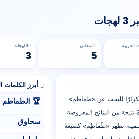
 العربية
المعاني
اللهجات
3
5
أبرز الكلمات الع
 تكرارًا للبحث عن «طماطم»
🏆 الطماطم
هي «الطماطم»، وقد ظهرت في 2 نتيجة من النتائج المعروضة.
سحاوق
سمية، تظهر «طَماطِم» كصيغة