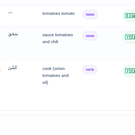
—
tomatoes tomato
noun
🇪🇬
سَحَقَ
sauce tomatoes
noun
🇾🇪
and chili
كَشّنَ
cook (onion
verb
🇾🇪
tomatoes and
oil)