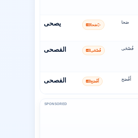
صَحا
يصحى
صَحا-ُ
فُصْحَى
الفصحى
فُصْحَى
أَفْصَح
الفصحى
أَفْصَح
SPONSORED