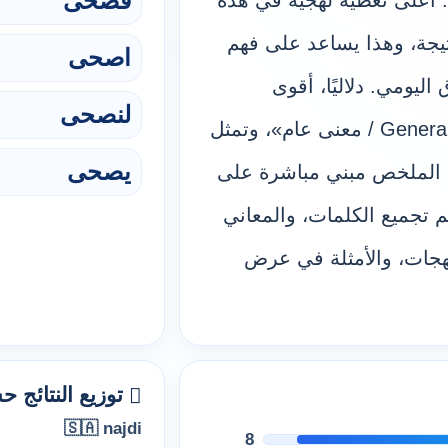
فصحى
. أعلى تغطية لهجية في هذه
ائج جاءت من «najdi» بعدد 3 نتيجة، وهذا يساعد على فهم
اصحى
ليومي. دلاليًا، أقوى
لنصحى
مجموعة معنى هي «✨ General Meaning / معنى عام»، وتمثل
يصحى
ية. هذا الملخص مبني مباشرة على
Diwan A، حيث يتم تجميع الكلمات، والمعاني
لهجات، والأمثلة في عرض
توزيع النتائج 
🇸🇦 najdi
8