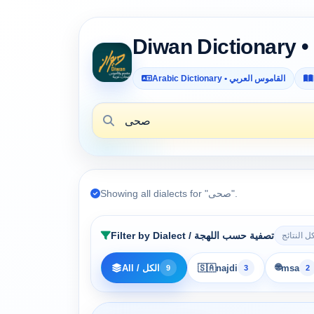
Arabic Dictionary • القاموس العربي
Showing all dialects for "صحى".
Filter by Dialect / تصفية حسب اللهجة
 النتائج
🌐
msa
najdi
🇸🇦
All / الكل
9
3
2