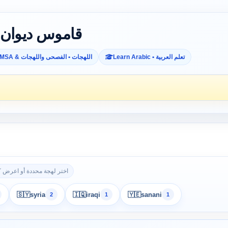
Diwan Dictionary • قاموس ديوان
Learn Arabic • تعلم العربية
MSA & اللهجات • الفصحى واللهجات
اختر لهجة محددة أو اعرض كل
🇸🇾
syria
🇮🇶
iraqi
🇾🇪
sanani
2
1
1