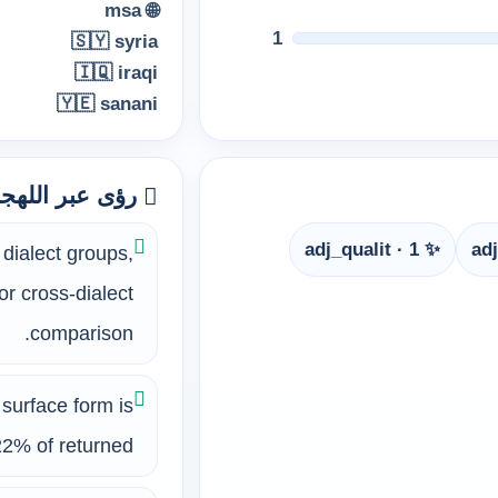
🌐 msa
1
🇸🇾 syria
🇮🇶 iraqi
🇾🇪 sanani
رؤى عبر اللهج
✨ adj_qualit · 1
dialect groups,
or cross-dialect
comparison.
ing 22% of returned