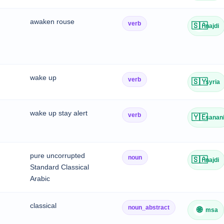
awaken rouse
verb
🇸🇦
najdi
wake up
verb
🇸🇾
syria
wake up stay alert
verb
🇾🇪
sanan
pure uncorrupted
noun
🇸🇦
najdi
Standard Classical
Arabic
classical
noun_abstract
🌐
msa