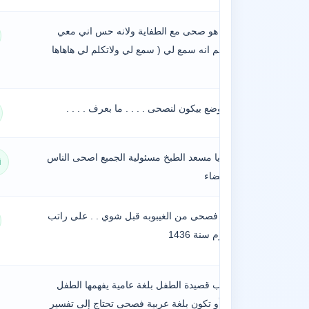
. . مادري هو صحى مع الطفاية ولانه حس اني معي
الحق المهم انه سمع لي ( سمع لي ولاتكلم لي هاهاها
) . .
هلا شو الوضع بيكون لنصحى . . . . ما بعرف . . . .
مسعدة : يا مسعد الطبخ مسئولية الجميع اصحى الناس
i
طلعوا الفضاء
اما حسن فصحى من الغيبوبه قبل شوي . . على راتب
شهر محرم سنة 1436
وربما تکتب قصيدة الطفل بلغة عامية يفهمها الطفل
المصري أو تکون بلغة عربية فصحى تحتاج إلى تفسير