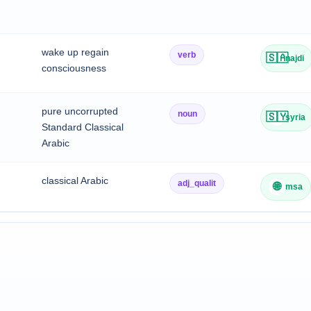
wake up regain
verb
🇸🇦
najdi
consciousness
pure uncorrupted
noun
🇸🇾
syria
Standard Classical
Arabic
classical Arabic
adj_qualit
🌐
msa