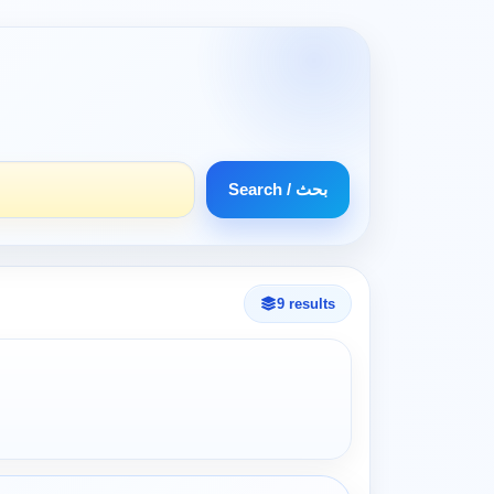
Search / بحث
9 results