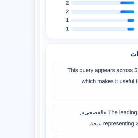
2
2
1
1
ات
This query appears across 5 
which makes it useful f
The leading surface form is «الفصحى»,
represent نتيجة.