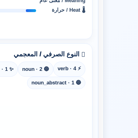
Meaning / معنى عام
🌡 Heat / حرارة
النوع الصرفي / المعجمي
⚡ verb · 4
✨ adj · 1
🔵 noun · 2
🔵 noun_abstract · 1