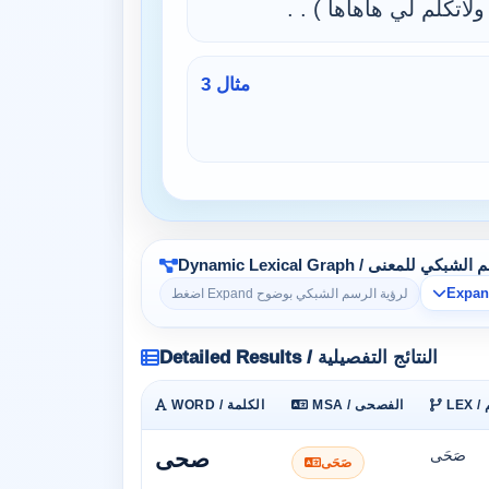
تكلم لي هاهاها ) . .
مثال 3
Dynamic Lexi / الرسم الشبكي للمعنى
اضغط Expand لرؤية الرسم الشبكي بوضوح
Detailed Results / النتائج التفصيلية
م
MSA / الفصحى
WORD / الكلمة
صَحَى
صحى
صَحَى