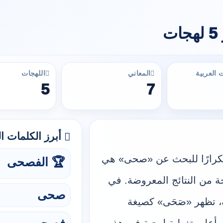
 العربية
المعاني
اللهجات
5
7
أبرز الكلمات الع
ة تكرارًا للبحث عن «صحى» هي
🏆 الفصحى
»، وقد ظهرت في 2 نتيجة من النتائج المعروضة. في
صحى
، تظهر «صَحَى» كصيغة