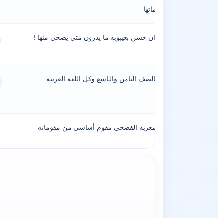
معاني کلماتها
وتفاجؤوا ان حسن بغيبوبه ما يدرون متى يصحى منها !
!
درستني بالصف التامن والتاسع وكل اللغة العربية
الفصحى
. فلغته المعربة الفصحى مقوم أساسي من مقوماته