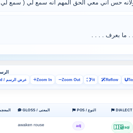
انه حس اني معي الحق المهم انه سمع لي ( سمع لي ولا
 ما بعرف . . . .
cal Graph
To
Reflow
Fit
Zoom Out
Zoom In
Expand / عرض الرسم
POS / النوع
GLOSS / المعنى
LEX / المعج
awaken rouse
adj
🇮🇶
iraqi