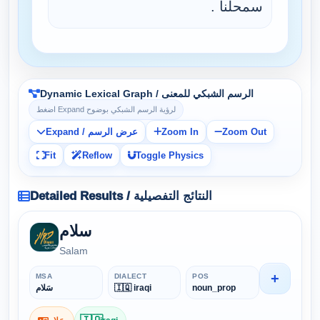
سمحلنا .
Dynamic Lexical Graph / الرسم الشبكي للمعنى
اضغط Expand لرؤية الرسم الشبكي بوضوح
Expand / عرض الرسم
Zoom In
Zoom Out
Fit
Reflow
Toggle Physics
Detailed Results / النتائج التفصيلية
سلام
Salam
+
MSA
DIALECT
POS
سَلام
🇮🇶 iraqi
noun_prop