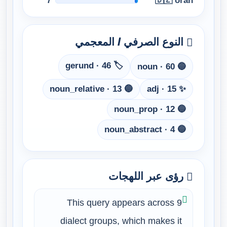
7
🇩🇿 oran
النوع الصرفي / المعجمي
🏷️ gerund · 46
🔵 noun · 60
🔵 noun_relative · 13
✨ adj · 15
🔵 noun_prop · 12
🔵 noun_abstract · 4
رؤى عبر اللهجات
This query appears across 9
dialect groups, which makes it