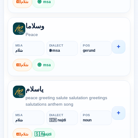
🌐
سَلَام
msa
وسلاما
Peace
+
MSA
DIALECT
POS
سَلَام
🌐 msa
gerund
🌐
سَلَام
msa
ياسلام
peace greeting salute salutation greetings
salutations anthem song
+
MSA
DIALECT
POS
سَلام
🇸🇦 najdi
noun
🇸🇦
سَلام
najdi