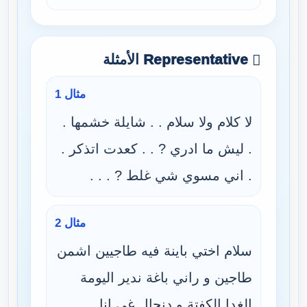
Representative الأمثلة
مثال 1
لا كلام ولا سلام . . شايلة خشمها .
. ليش ما ادري ? . . كعدت اتذكر .
. اني مسوي شي غلط ? . . .
مثال 2
سلام اختي باينة فيه طاجيين اشمن
طاجين و راني باغة ندير اليومة
الغدا الكفتة و دنجال غي انا