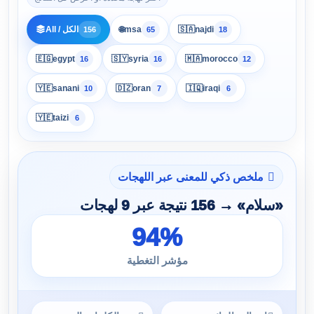
🌐
All / الكل
msa
🇸🇦
najdi
156
65
18
🇪🇬
egypt
🇸🇾
syria
🇲🇦
morocco
16
16
12
🇾🇪
sanani
🇩🇿
oran
🇮🇶
iraqi
10
7
6
🇾🇪
taizi
6
ملخص ذكي للمعنى عبر اللهجات
«سلام» → 156 نتيجة عبر 9 لهجات
94%
مؤشر التغطية