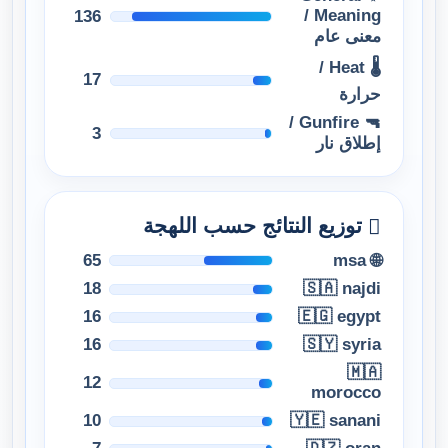
Meaning /
136
معنى عام
🌡 Heat /
17
حرارة
🔫 Gunfire /
3
إطلاق نار
توزيع النتائج حسب اللهجة
65
🌐 msa
18
🇸🇦 najdi
16
🇪🇬 egypt
16
🇸🇾 syria
🇲🇦
12
morocco
10
🇾🇪 sanani