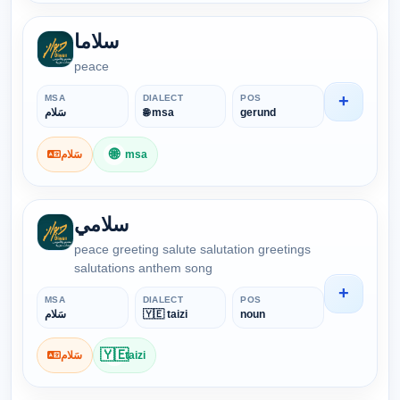
سلاما
peace
+
MSA
DIALECT
POS
سَلام
🌐 msa
gerund
🌐
سَلام
msa
سلامي
peace greeting salute salutation greetings
salutations anthem song
+
MSA
DIALECT
POS
سَلام
🇾🇪 taizi
noun
🇾🇪
سَلام
taizi