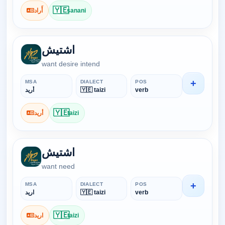
🇾🇪
أَراد
sanani
اشتيش
want desire intend
+
MSA
DIALECT
POS
أريد
🇾🇪 taizi
verb
🇾🇪
أريد
taizi
اشتيش
want need
+
MSA
DIALECT
POS
اريد
🇾🇪 taizi
verb
🇾🇪
اريد
taizi