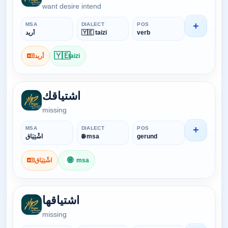
want desire intend
+
MSA
DIALECT
POS
أريد
🇾🇪 taizi
verb
🇾🇪
أريد
taizi
اشتياقك
missing
+
MSA
DIALECT
POS
اشْتِيَاق
🌐 msa
gerund
🌐
اشْتِيَاق
msa
اشتياقها
missing