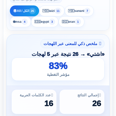
All / الكل
🇾🇪
taizi
🇾🇪
sanani
26
11
7
🌐
msa
🇪🇬
egypt
🇩🇿
oran
4
3
1
ملخص ذكي للمعنى عبر اللهجات
«اشتي» → 26 نتيجة عبر 5 لهجات
83%
مؤشر التغطية
إجمالي النتائج
عدد الكلمات العربية
16
26