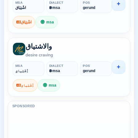
+
MSA
DIALECT
POS
اشْتِيَاق
🌐 msa
gerund
🌐
اشْتِيَاق
msa
والاشتياق
desire craving
+
MSA
DIALECT
POS
ٱِشْتِياق
🌐 msa
gerund
🌐
ٱِشْتِياق
msa
SPONSORED