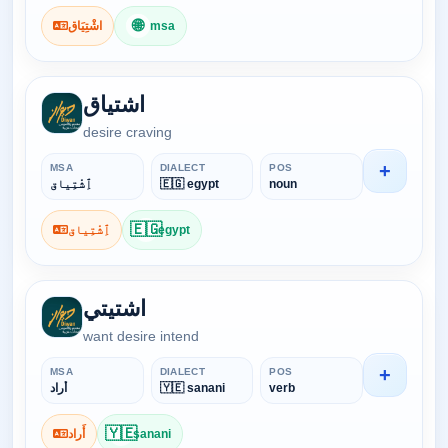
🌐
اشْتِيَاق
msa
اشتياق
desire craving
+
MSA
DIALECT
POS
ٱِشْتِياق
🇪🇬 egypt
noun
🇪🇬
ٱِشْتِياق
egypt
اشتيتي
want desire intend
+
MSA
DIALECT
POS
أَراد
🇾🇪 sanani
verb
🇾🇪
أَراد
sanani