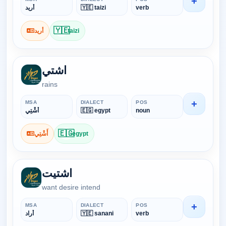
+
أريد
🇾🇪 taizi
verb
🇾🇪
أريد
taizi
اشتي
rains
+
MSA
DIALECT
POS
أَشْتِي
🇪🇬 egypt
noun
🇪🇬
أَشْتِي
egypt
اشتيت
want desire intend
+
MSA
DIALECT
POS
أَراد
🇾🇪 sanani
verb