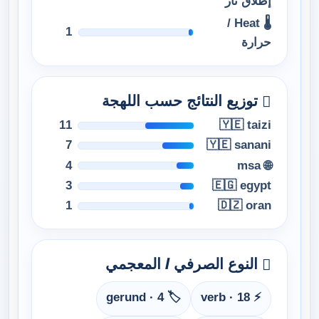
إطلاق نار
🌡 Heat /
1
حرارة
توزيع النتائج حسب اللهجة
11
🇾🇪 taizi
7
🇾🇪 sanani
4
🌐 msa
3
🇪🇬 egypt
1
🇩🇿 oran
النوع الصرفي / المعجمي
🏷️ gerund · 4
⚡ verb · 18