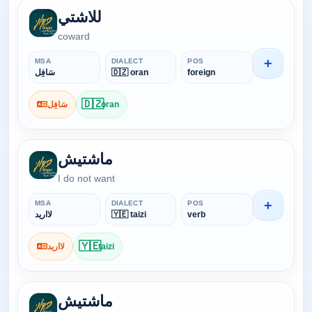
للاشتي
coward
+
MSA
DIALECT
POS
سَافِل
🇩🇿 oran
foreign
🇩🇿
سَافِل
oran
ماشتيش
I do not want
+
MSA
DIALECT
POS
لااريد
🇾🇪 taizi
verb
🇾🇪
لااريد
taizi
ماشتيش